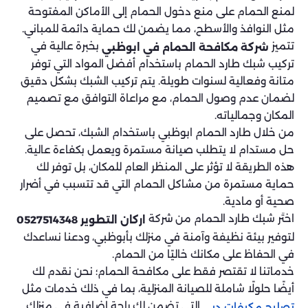
لمنع الحمام على منع دخول الحمام إلى الأماكن المفتوحة
مثل النوافذ والأسطح، مما يضمن لك حماية دائمة للمباني.
تتميز
بخبرة عالية في
شركة مكافحة الحمام في ابوظبي
تركيب شبك طارد الحمام باستخدام أفضل المواد التي توفر
متانة وفعالية لسنوات طويلة. يتم تركيب الشبك بشكل دقيق
لضمان عدم وصول الحمام، مع مراعاة التوافق مع تصميم
المكان وجمالياته.
من خلال طارد الحمام ابوظبي باستخدام الشبك، تحصل على
حل مستدام لا يتطلب صيانة مستمرة ويعمل بكفاءة عالية.
هذه الطريقة لا تؤثر على المنظر العام للمكان، بل توفر لك
حماية مستمرة من مشاكل الحمام التي قد تتسبب في أضرار
صحية أو مادية.
اختَر شبك طارد الحمام من شركة
اركان التطوير
0527514348
لتوفير بيئة نظيفة وآمنة في منزلك بأبوظبي، ودعنا نساعدك
في الحفاظ على مكانك خاليًا من الحمام.
خدماتنا لا تقتصر فقط على مكافحة الحمام؛ نحن نقدم لك
أيضًا حلولًا شاملة للصيانة المنزلية، بما في ذلك خدمات مثل
التي تضمن لك راحة إضافية في منزلك.
تصليح مكيفات دبي