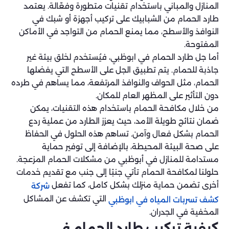
المنازل والمباني باستخدام تقنيات متطورة وفعّالة. يعتمد
طارد الحمام من الشبابيك على تركيب أجهزة أو شبك في
النوافذ والأسطح، مما يمنع الحمام من التواجد في الأماكن
المفتوحة.
أما جل طارد الحمام في ابوظبي، فيُستخدم لخلق بيئة غير
جاذبة للحمام. يتم تطبيق الجل على الأسطح التي يفضلها
الحمام، مثل الحواف والنوافذ المرتفعة، مما يساهم في طرده
دون التأثير على المظهر العام للمكان.
من خلال مكافحة الحمام باستخدام هذه التقنيات، يمكن
ضمان نتائج طويلة الأمد، حيث يعزز الطارد من عملية ردع
الحمام بشكل فعال وآمن. تساهم هذه الحلول في الحفاظ
على صحة البيئة المحيطة، بالإضافة إلى توفير حماية
مستدامة للمنازل في أبوظبي من مشكلات الحمام المزعجة.
حلولنا لمكافحة الحمام تأتي جنبًا إلى جنب مع تقديم خدمات
أخرى تضمن حماية منزلك بشكل كامل، كما تفعل
شركة
التي تكشف عن المشاكل
كشف تسربات المياه في ابوظبي
المخفية في الجدران.
كيفية تركيب طارد الحمام في