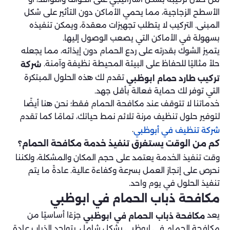
الأسطح الزجاجية، مما يحمي الأماكن دون التأثير على شكل
المبنى. التركيب لا يتطلب تجهيزات معقدة، ويمكن تنفيذه
بسهولة في الأماكن التي يصعب الوصول إليها.
يتميز الشوك بقدرته على ردع الحمام دون إيذائه، مما يجعله
حلاً مثاليًا للحفاظ على البيئة المحيطة نظيفة وآمنة.
شركة
تقدم لك هذه الحلول المبتكرة
تركيب طارد حمام ابوظبي
التي توفر لك حماية فعالة بأقل جهد.
خدماتنا لا تتوقف عند مكافحة الحمام فقط؛ نحن هنا أيضًا
لتوفير حلول تنظيف مرنة تلائم نمط حياتك، تمامًا كما تقدم
.
شركة تنظيف في أبوظبي
كم من الوقت يستغرق تنفيذ خدمة مكافحة الحمام؟
وقت تنفيذ الخدمة يعتمد على حجم المكان والمشكلة، ولكننا
نحرص على إنجاز العمل بسرعة وكفاءة عالية. عادةً ما يتم
تنفيذ الحلول في يوم واحد.
مكافحة ذباب الحمام في ابوظبي
يعد
جزءًا أساسيًا من
مكافحة ذباب الحمام في ابوظبي
مكافحة الحمام في ابوظبي بشكل شامل. يتواجد الذباب عادة