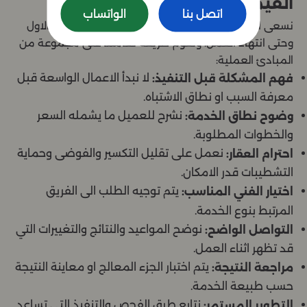
القيم التي نعتمد عليها
اتصل بنا
الواتساب
نسعى الى تقديم تجربة منظمة وواضحة منذ الاتصال الاول
وحتى انتهاء العمل. وتقوم طريقة تعاملنا على مجموعة من
المبادئ العملية:
لا نبدأ الاعمال الواسعة قبل
فهم المشكلة قبل التنفيذ:
معرفة السبب او نطاق الاشتباه.
نشرح للعميل ما يشمله السعر
وضوح نطاق الخدمة:
والخطوات المطلوبة.
نعمل على تقليل التكسير والفوضى وحماية
احترام العقار:
التشطيبات قدر الامكان.
يتم توجيه الطلب الى الفريق
اختيار الفني المناسب:
المرتبط بنوع الخدمة.
نوضح المواعيد والنتائج والتغييرات التي
التواصل الواضح:
قد تظهر اثناء العمل.
يتم اختبار الجزء المعالج او معاينة النتيجة
مراجعة النتيجة:
حسب طبيعة الخدمة.
نتابع طرق الفحص والتنفيذ التي تساعد
التطوير المستمر: