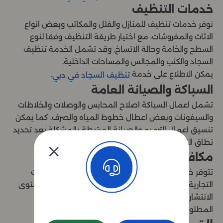
خدمات التنظيف
نوفر خدمات تنظيف للمنازل والفلل والمكاتب وبعض انواع
الاثاث والمفروشات، مع اختيار طريقة التنظيف وفقا لنوع
السطح والخامة وحالة الاتساخ. وقد تشمل الخدمة تنظيف
السجاد والكنب والمجالس والمساحات الداخلية.
يمكن الاطلاع على خدمة
.
تنظيف السجاد في دبي
السباكة والصيانة العامة
تشمل اعمال السباكة اصلاح المحابس والوصلات والخلاطات
والسيفونات وبعض اعطال خطوط المياه والصرف. كما يمكن
تنسيق اعمال الترميم والصيانة المرتبطة بالمشكلة بعد تحديد
نطاق التنفيذ.
مكافحة الحشرات
تتوفر خدمات مكافحة الحشرات للمنازل وبعض المنشآت
التجارية، بعد معرفة نوع الحشرة ومساحة الموقع ومستوى
الانتشار. ويتم توضيح تعليمات الاستخدام والاحتياطات
المطلوبة قبل تنفيذ الخدمة.