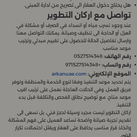
هل يحتاج دخول العقار الى تصريح من ادارة المبنى.
تواصل مع اركان التطوير
عند وجود تسرب مياه أو انسداد في الصرف أو مشكلة في
العزل أو الحاجة الى تنظيف وصيانة، يمكنك التواصل معنا
وارسال تفاصيل الحالة للحصول على تقييم مبدئي وترتيب
موعد مناسب.
0527514348
رقم الهاتف:
+971527514348
رقم واتساب:
الموقع الإلكتروني:
arkanuae.com
يتم تحديد موعد التنفيذ وفقا لنوع الخدمة والمنطقة وتوفر
فريق العمل. وفي الحالات العاجلة نعمل على ترتيب اقرب
موعد متاح، مع توضيح نطاق الفحص والتكلفة قبل بدء
التنفيذ.
اركان التطوير ليست مجرد وسيلة لحجز فني، بل نسعى الى
تقديم تجربة صيانة واضحة تساعد العميل على فهم المشكلة
واتخاذ قرار مناسب يحافظ على العقار ويقلل احتمالات تكرار
الضرر.