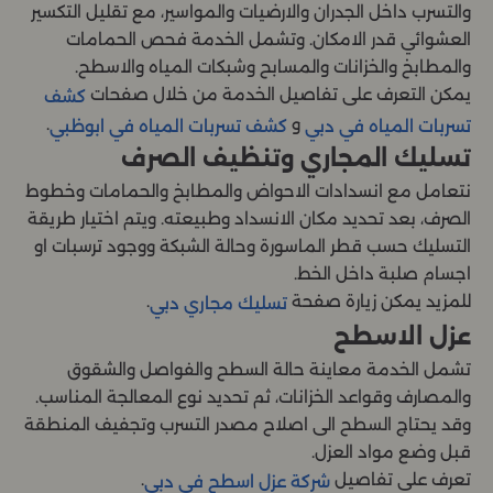
والتسرب داخل الجدران والارضيات والمواسير، مع تقليل التكسير
العشوائي قدر الامكان. وتشمل الخدمة فحص الحمامات
والمطابخ والخزانات والمسابح وشبكات المياه والاسطح.
يمكن التعرف على تفاصيل الخدمة من خلال صفحات
كشف
و
.
تسربات المياه في دبي
كشف تسربات المياه في ابوظبي
تسليك المجاري وتنظيف الصرف
نتعامل مع انسدادات الاحواض والمطابخ والحمامات وخطوط
الصرف، بعد تحديد مكان الانسداد وطبيعته. ويتم اختيار طريقة
التسليك حسب قطر الماسورة وحالة الشبكة ووجود ترسبات او
اجسام صلبة داخل الخط.
للمزيد يمكن زيارة صفحة
.
تسليك مجاري دبي
عزل الاسطح
تشمل الخدمة معاينة حالة السطح والفواصل والشقوق
والمصارف وقواعد الخزانات، ثم تحديد نوع المعالجة المناسب.
وقد يحتاج السطح الى اصلاح مصدر التسرب وتجفيف المنطقة
قبل وضع مواد العزل.
تعرف على تفاصيل
.
شركة عزل اسطح في دبي