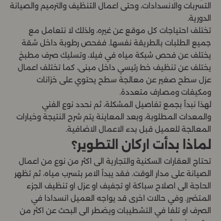
التسربات والانسدادات، وحتى اعمال التنظيف والترميم والصيانة
الدورية.
تختلف احتياجات كل موقع عن غيره، ولذلك لا نتعامل مع
جميع الطلبات بالطريقة نفسها. ففحص رطوبة داخل شقة
يختلف عن فحص شبكة مياه في فيلا، وتسليك صرف مطبخ
يختلف عن تنظيف خط رئيسي داخل مبنى، كما تختلف اعمال
عزل سطح صغير عن معالجة سطح يحتوي على خزانات
ومكيفات ومصارف متعددة.
لهذا نبدأ بجمع تفاصيل المشكلة، ثم نحدد نوع الفني
والمعدات المطلوبة، وبعد المعاينة يتم شرح النتيجة وخيارات
المعالجة للعميل قبل بدء الاعمال الاضافية.
لماذا بدأت اركان التطوير؟
تحتاج العقارات السكنية والتجارية الى اكثر من نوع من اعمال
الصيانة على مدار الوقت. فقد يبدأ الامر بتسرب مياه، ثم تظهر
الحاجة الى اصلاح سباكة او تجفيف او عزل او تنظيف الجزء
المتضرر. وفي حالات اخرى قد يواجه العميل انسدادا في
الصرف او تلفا في التشطيبات ويضطر الى البحث عن اكثر من