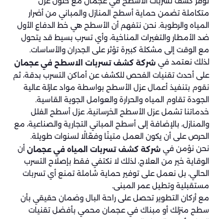
نوفر كشف تسربات الأسطح في عجمان مع حلول عزل
متكاملة تضمن حماية أسطح المنازل والمباني من أضرار
المياه والرطوبة. نحن نتفهم أن الأسطح هي خط الدفاع الأول
ضد الأمطار والتغيرات المناخية، وأي تسرب بسيط قد يتحول
مع الوقت إلى مشكلة كبيرة تؤثر على الجدران والأساسات.
لذلك نعتمد في
شركة كشف تسربات الاسطح في عجمان
على أحدث تقنيات الفحص للكشف عن أماكن التسرب بدقة، ثم
نقوم بتنفيذ أعمال عزل الأسطح بواسطة مواد عازلة عالية
الجودة تقاوم المياه والحرارة والعوامل الجوية القاسية.
خدماتنا تشمل عزل الأسطح الخرسانية، عزل أسطح الفلل
والمنازل، بالإضافة إلى أسطح المباني التجارية والصناعية، مع
الحرص على أن يكون العمل متينًا وفعّالًا لسنوات طويلة.
نحن نؤمن في
أن
شركة كشف تسربات المياه في عجمان
الوقاية خير من العلاج، لذلك لا نكتفي فقط بإصلاح التسرب
الحالي، بل نعمل على توفير حماية شاملة تمنع أي تسربات
مستقبلية وتطيل عمر المبنى.
مع أركان التطوير تحصل على راحة البال وضمان حقيقي بأن
سطح منزلك أو مبناك في عجمان محمي بأفضل تقنيات