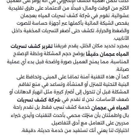
كذلك تكمن أهمية الكشف الإلكتروني في أنه يوفر على العميل
الكثير من الوقت والمال؛ فبدلًا من الاعتماد على طرق تقليدية
عشوائية، نقوم في شركة كشف تسربات المياه بعجمان
بفحص الشبكة المائية بأكملها عبر أجهزة حساسة للصوت
والضغط والحرارة، تكشف حتى أصغر التسربات المخفية داخل
الأنابيب.
بمجرد تحديد مكان الخلل، يقدم فريقنا
تقرير كشف تسربات
يوضح حجم المشكلة وخطة الإصلاح
المياه عجمان دقيقًا
المناسبة، مما يمنح العميل صورة واضحة قبل بدء أي عملية
صيانة.
كما أن هذه التقنية آمنة تمامًا على المبنى، وتحافظ على
البنية التحتية للمنزل أو المنشأة، وتساعد في منع تفاقم
المشكلة قبل أن تتحول إلى أضرار كبيرة مثل انهيار الدهانات أو
ضعف الأساسات. نحن لا نقدم في
شركة كشف تسربات
خدمة كشف تسرب فقط، بل نقدم راحة
المياه في عجمان
بال واطمئنان بأن منزلك محمي بأحدث التقنيات وأيدي خبراء
مدربين على التعامل مع أدق التفاصيل.
اختيارك لنا يعني أنك تستفيد من خدمة حديثة، دقيقة،