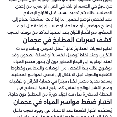
عن شرخ في الجسم، أو تلف في العزل، أو تسرب من إحدى
الوصلات، لذلك يتم تحديد السبب قبل اقتراح الإصلاح.
بعد الفحص نوضح للعميل ما إذا كانت المشكلة تحتاج إلى
إصلاح موضعي، أو معالجة للوصلات، أو إعادة عزل الجزء
المتضرر، مع اختبار الخزان بعد التنفيذ للتأكد من توقف التسرب.
كشف تسربات المطابخ في عجمان
تظهر تسربات المطابخ غالبًا أسفل الحوض، وخلف وحدات
التخزين، وعند نقاط توصيل الغسالة أو غسالة الصحون، وقد
تمتد الرطوبة إلى الجدار المجاور دون أن يظهر مصدر المياه
بوضوح. لذلك يبدأ الفحص من الوصلات والمحابس وخطوط
التغذية والصرف قبل الانتقال إلى فحص المواسير المخفية.
يساعد تحديد مصدر الخلل مبكرًا في حماية الخزائن والأرضيات
ومنع انتشار الروائح والعفن، كما يتيح تنفيذ الإصلاح في
النقطة المتضررة بدل فك أجزاء كبيرة من المطبخ دون حاجة.
اختبار ضغط مواسير المياه في عجمان
يُستخدم اختبار الضغط عند الاشتباه في وجود تسرب داخل
شبكة المياه مع عدم ظهور نقطة واضحة، أو عند استمرار