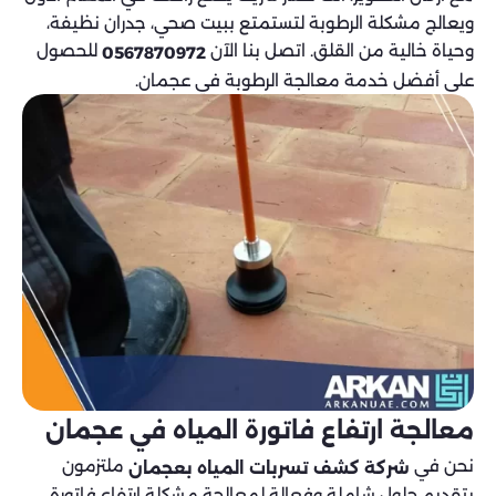
ويعالج مشكلة الرطوبة لتستمتع ببيت صحي، جدران نظيفة،
وحياة خالية من القلق. اتصل بنا الآن
للحصول
0567870972
على أفضل خدمة معالجة الرطوبة في عجمان.
معالجة ارتفاع فاتورة المياه في عجمان
نحن في
ملتزمون
شركة كشف تسربات المياه بعجمان
بتقديم حلول شاملة وفعالة لمعالجة مشكلة ارتفاع فاتورة