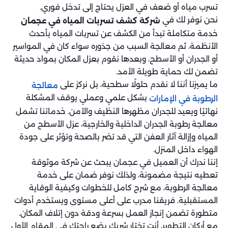
تسرب مياه أو ضعف في العزل يحتاج إلى تدخل فوري.
نحن نوفر لك في
شركة كشف تسربات المياه في عجمان
خدمة متكاملة تبدأ من الكشف عن تسربات المياه بأحدث
الأنظمة، ثم معالجة السبب من جذوره سواء كان في المواسير
أو الجدران أو الأسطح، وبعدها نقوم بعزل المكان بمواد حديثة
تضمن لك حماية طويلة الأمد.
ما يميزنا أننا لا نقدم حلولًا سطحية، بل نركز على
معالجة
بشكل علمي وعملي يوقف المشكلة
الرطوبة في الإمارات
نهائيًا ويعيد للجدران مظهرها النظيف والآمن. خدماتنا تشمل
معالجة رطوبة الجدران الداخلية والخارجية، عزل الأسطح من
المياه وإزالة آثار العفن التي قد تضر بالصحة وتؤثر على جودة
الهواء داخل المنزل.
إننا ندرك أن العميل في عجمان يبحث عن شركة موثوقة
تعطيه نتيجة مضمونة، ولذلك نوفر ضمان على خدمة
معالجة الرطوبة، مع شرح كامل للخطوات وكيفية الوقاية
المستقبلية. فريقنا مدرب على أعلى مستوى ويستخدم أدوات
متطورة تضمن إنجاز العمل بسرعة ودقة دون إتلاف المكان.
مع أركان التطوير، أنت تختار شريك يضع راحتك في المقام الأول