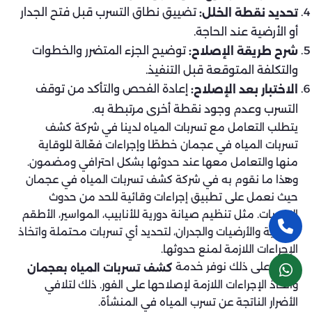
تضييق نطاق التسرب قبل فتح الجدار
تحديد نقطة الخلل:
أو الأرضية عند الحاجة.
توضيح الجزء المتضرر والخطوات
شرح طريقة الإصلاح:
والتكلفة المتوقعة قبل التنفيذ.
إعادة الفحص والتأكد من توقف
الاختبار بعد الإصلاح:
التسرب وعدم وجود نقطة أخرى مرتبطة به.
يتطلب التعامل مع تسربات المياه لدينا في شركة كشف
تسربات المياه في عجمان خططًا وإجراءات فعّالة للوقاية
منها والتعامل معها عند حدوثها بشكل احترافي ومضمون.
وهذا ما نقوم به في شركة كشف تسربات المياه في عجمان
حيث نعمل على تطبيق إجراءات وقائية للحد من حدوث
التسربات. مثل تنظيم صيانة دورية للأنابيب، المواسير، الأطقم
الصحية والأرضيات والجدران، لتحديد أي تسربات محتملة واتخاذ
الإجراءات اللازمة لمنع حدوثها.
علاوًة على ذلك نوفر خدمة
كشف تسربات المياه بعجمان
واتخاذ الإجراءات اللازمة لإصلاحها على الفور. ذلك لتلافي
الأضرار الناتجة عن تسرب المياه في المنشأة.