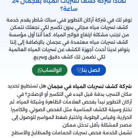
لماذا شركة كشف تسربات المياه بعجمان 24
ساعة؟
نوفر لك في شركة أركان التطوير فني سباك شاطر يقدم خدمة
كشف تسربات مياه مجاني بدون تكسير لكي نجعلك تتمكن
من تجنب مشكلة ارتفاع فواتير المياه. كما أننا أول مؤسسة
كشف تسربات مياه معتمدة في عجمان. بالإضافة إلى إننا
يتوافر لدينا أحدث أجهزة الكشف عن تسربات المياه العالمية
لكي نضمن لك كشف دقيق وسريع.
اتصل بنا
الواتساب
هل تستطيع تحديد
شركة كشف تسربات المياه في عجمان
مكان التسرب بدقة قبل البدء في التكسير أو الإصلاح؟ في
أركان التطوير نبدأ بفحص العلامات الظاهرة وشبكة المياه، ثم
نختار وسيلة الكشف المناسبة مثل الفحص الصوتي، والكاميرا
الحرارية، وقياس الرطوبة، واختبار ضغط المواسير للوصول إلى
مصدر المشكلة بأقل تدخل ممكن.
تشمل الخدمة فحص تسربات الحمامات والمطابخ والأسطح