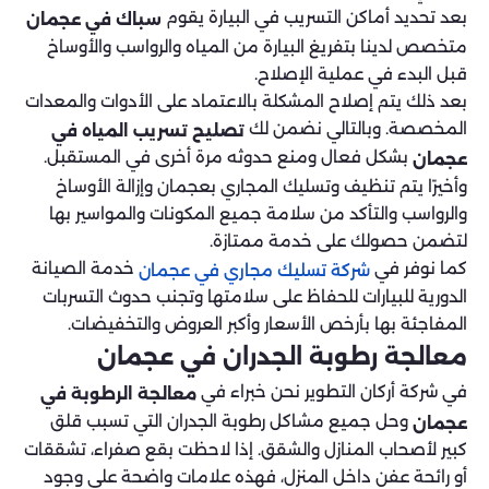
بعد تحديد أماكن التسريب في البيارة يقوم
سباك في عجمان
متخصص لدينا بتفريغ البيارة من المياه والرواسب والأوساخ
قبل البدء في عملية الإصلاح.
بعد ذلك يتم إصلاح المشكلة بالاعتماد على الأدوات والمعدات
المخصصة. وبالتالي نضمن لك
تصليح تسريب المياه في
بشكل فعال ومنع حدوثه مرة أخرى في المستقبل.
عجمان
وأخيرًا يتم تنظيف وتسليك المجاري بعجمان وإزالة الأوساخ
والرواسب والتأكد من سلامة جميع المكونات والمواسير بها
لتضمن حصولك على خدمة ممتازة.
كما نوفر في
خدمة الصيانة
شركة تسليك مجاري في عجمان
الدورية للبيارات للحفاظ على سلامتها وتجنب حدوث التسربات
المفاجئة بها بأرخص الأسعار وأكبر العروض والتخفيضات.
معالجة رطوبة الجدران في عجمان
في شركة أركان التطوير نحن خبراء في
معالجة الرطوبة في
وحل جميع مشاكل رطوبة الجدران التي تسبب قلق
عجمان
كبير لأصحاب المنازل والشقق. إذا لاحظت بقع صفراء، تشققات
أو رائحة عفن داخل المنزل، فهذه علامات واضحة على وجود