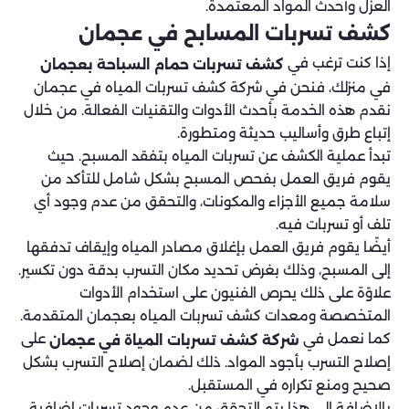
العزل وأحدث المواد المعتمدة.
كشف تسربات المسابح في عجمان
إذا كنت ترغب في
كشف تسربات حمام السباحة بعجمان
في منزلك، فنحن في شركة كشف تسربات المياه في عجمان
نقدم هذه الخدمة بأحدث الأدوات والتقنيات الفعالة. من خلال
إتباع طرق وأساليب حديثة ومتطورة.
تبدأ عملية الكشف عن تسربات المياه بتفقد المسبح. حيث
يقوم فريق العمل بفحص المسبح بشكل شامل للتأكد من
سلامة جميع الأجزاء والمكونات، والتحقق من عدم وجود أي
تلف أو تسربات فيه.
أيضًا يقوم فريق العمل بإغلاق مصادر المياه وإيقاف تدفقها
إلى المسبح، وذلك بغرض تحديد مكان التسرب بدقة دون تكسير.
علاوًة على ذلك يحرص الفنيون على استخدام الأدوات
المتخصصة ومعدات كشف تسربات المياه بعجمان المتقدمة.
كما نعمل في
على
شركة كشف تسربات المياة في عجمان
إصلاح التسرب بأجود المواد. ذلك لضمان إصلاح التسرب بشكل
صحيح ومنع تكراره في المستقبل.
بالإضافة إلى هذا يتم التحقق من عدم وجود تسربات إضافية