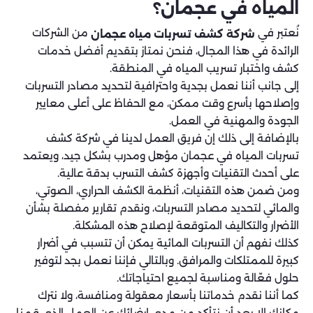
المياه في عجمان؟
نُعتبر في
من الشركات
شركة كشف تسربات مياه عجمان
الرائدة في هذا المجال، فنحن نمتاز بتقديم أفضل خدمات
كشف واختبار تسريب المياه في المنطقة.
إلى جانب أننا نعمل بجدية واحترافية لتحديد مصادر التسربات
وإصلاحها بأسرع وقت ممكن، مع الحفاظ على أعلى معايير
الجودة والمهنية في العمل.
بالإضافة إلى ذلك إن فريق العمل لدينا في شركة كشف
تسربات المياه في عجمان مؤهل ومدرب بشكل جيد، ويعتمد
على أحدث التقنيات وأجهزة كشف التسرب بدقة عالية.
ومن ضمن هذه التقنيات، أنظمة الكشف الحراري، الصوتي،
والمائي لتحديد مصادر التسربات، ونقدم تقارير مفصلة بشأن
الأضرار والتكاليف المتوقعة لإصلاح هذه المشكلة.
كذلك نفهم أن التسربات المائية يمكن أن تتسبب في أضرار
كبيرة للممتلكات والمرافق. وبالتالي فإننا نعمل بجد لتوفير
حلول فعّالة ومناسبة لجميع احتياجاتك.
كما أننا نقدم خدماتنا بأسعار معقولة ومنافسة، ولا نترك
مكانك إلا بعد أن نتأكد من مدي إرضائك عن العمل الذي قمنا