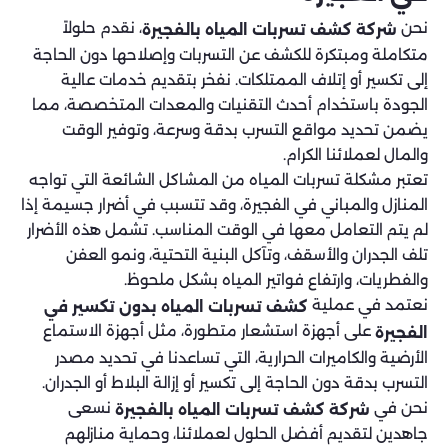
نحن
، نقدم حلولاً
شركة كشف تسربات المياه بالفجيرة
متكاملة ومبتكرة للكشف عن التسربات وإصلاحها دون الحاجة
إلى تكسير أو إتلاف الممتلكات. نفخر بتقديم خدمات عالية
الجودة باستخدام أحدث التقنيات والمعدات المتخصصة، مما
يضمن تحديد مواقع التسرب بدقة وسرعة، وتوفير الوقت
والمال لعملائنا الكرام.
تعتبر مشكلة تسربات المياه من المشاكل الشائعة التي تواجه
المنازل والمباني في الفجيرة، وقد تتسبب في أضرار جسيمة إذا
لم يتم التعامل معها في الوقت المناسب. تشمل هذه الأضرار
تلف الجدران والأسقف، وتآكل البنية التحتية، ونمو العفن
والفطريات، وارتفاع فواتير المياه بشكل ملحوظ.
نعتمد في عملية
كشف تسربات المياه بدون تكسير في
على أجهزة استشعار متطورة، مثل أجهزة الاستماع
الفجيرة
الأرضية والكاميرات الحرارية، التي تساعدنا في تحديد مصدر
التسرب بدقة دون الحاجة إلى تكسير أو إزالة البلاط أو الجدران.
نحن في
نسعى
شركة كشف تسربات المياه بالفجيرة
جاهدين لتقديم أفضل الحلول لعملائنا، وحماية منازلهم