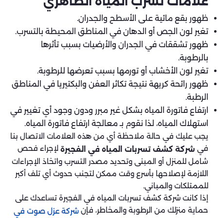
علامات تسرب المياه الظاهري
ظهور بقع مائية على الأسطح والجدران.
تغير لون الجص أو الدهان في المناطق المحيطة بالتسرب.
ظهور تشققات في الجدران والأرضيات بسبب تأثرها
بالرطوبة.
تغير لون الأخشاب أو تورمها بسبب تعرضها للرطوبة.
ظهور رائحة كريهة نتيجة تكاثر العفن والبكتيريا في المناطق
الرطبة.
ارتفاع فاتورة المياه بشكل غير مبرر ودون وجود أي تغيير في
استهلاك المياه، لذا نقوم بـ معالجة ارتفاع فاتورة المياه.
يجب عليك في حالة ملاحظة أي من هذه العلامات الاتصال بنا
في
لإجراء فحص
شركة كشف تسربات المياه في الفجيرة
شامل للمنزل أو المبنى وتحديد مصدر التسرب واتخاذ الإجراءات
اللازمة لإصلاحها بأسرع وقت ممكن لتجنب حدوث أي تلف أكبر
للممتلكات والمباني.
إذا كانت شركة كشف تسربات المياه في الفجيرة تساعدك على
حماية منزلك من الرطوبة والمخاطر، فإن
شركة عزل صوت في