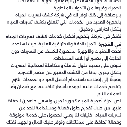
الحساسة، جهاز الكشف عن الرطوبة و، أجهزة الأشعة تحت
الحمراء وغيرها من الأدوات المتطورة.
بالإضافة إلى ذلك نوفر لك في شركة كشف تسربات المياه
بالفجيرة العديد من الخدمات التي تتعلق بكشف تسربات المياه
بشكل احترافي، ودقيق.
نفتخر في شركتنا بتقديم أفضل خدمات
كشف تسربات المياه
. نتميز بالدقة والاحترافية العالية، حيث نستخدم
في الفجيرة
أحدث التقنيات والأجهزة المتطورة للكشف عن التسربات دون
الحاجة إلى تكسير أو إتلاف الممتلكات.
نحرص على تقديم حلول شاملة ومتكاملة لمعالجة التسربات
بشكل جذري، بدءًا من الكشف الدقيق عن مصدر التسرب،
وصولًا إلى إصلاحه باستخدام أفضل المواد والمعدات. نلتزم
بتقديم خدمات عالية الجودة بأسعار تنافسية، مع ضمان رضا
العملاء التام.
نحن ندرك أهمية المياه كمورد ثمين، ونسعى جاهدين للحفاظ
عليها من خلال تقديم حلول فعالة ومستدامة للحد من
تسربات المياه. اختيارك لنا يعني الحصول على خدمة موثوقة
وفعالة تحافظ على ممتلكاتك وتوفر عليك المال والجهد. ثقتك