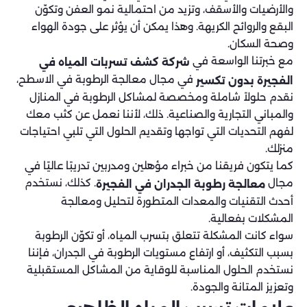
والأرضيات والأسقف، وتزيد من احتمالية نمو العفن وتكوّن
البقع والروائح الكريهة. وهذا يمكن أن يؤثر على جودة الهواء
وصحة السكان.
مع خبرتنا الواسعة في
شركة كشف تسربات المياه في
في مجال معالجة الرطوبة في الاسطح،
الفجيرة بدون تكسير
نقدم حلولاً شاملة ومخصصة لمشاكل الرطوبة في المنازل
والمباني التجارية والصناعية. ذلك، لأننا نعمل عن كثب معك
لفهم التحديات التي تواجها وتقديم الحلول التي تلبي احتياجات
منزلك.
كما يتكون فريقنا من خبراء مؤهلين ومدربين تدريبًا عاليًا في
مجال
. كذلك، نستخدم
معالجة رطوبة الجدران في الفجيرة
أحدث التقنيات والمعدات المتطورة لتحليل ومعالجة
المشكلات بفعالية.
سواء كانت المشكلة تتعلق بتسرب المياه، أو تكوّن الرطوبة
بسبب التكثيف، أو ارتفاع مستويات الرطوبة في الجدران، فإننا
نستخدم الحلول المناسبة للوقاية من المشاكل المستقبلية
وتعزيز المتانة والجودة.