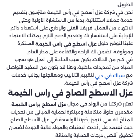
الطويل.
نحن في شركة عزل أسطح في رأس الخيمة ملتزمون بتقديم
خدمة عملاء استثنائية، بدءاً من الاستشارة الأولية وحتى
الانتهاء من العمل. فريقنا الفني والإداري على استعداد دائم
للإجابة على استفساراتك وتقديم الدعم اللازم. يمكنك الاعتماد
علينا لتوفير حلول
المبتكرة
عزل اسطح في راس الخيمة
وموثوقة، تضمن لك الراحة والكفاءة على مدار العام.
في كثير من الحالات، يكون سبب الحاجة إلى العزل هو تسرب
المياه من تمديدات داخلية، وهنا قد يكون من المفيد التواصل
مع
لتقييم الأنابيب ومعالجتها بجانب خدمات
سباك في دبي
شركة عزل أسطح في رأس الخيمة.
عزل الاسطح الصاج في راس الخيمة
تعتبر شركتنا من الرواد في مجال
،
عزل اسطح براس الخيمة
مقدمين حلولاً متكاملة ومبتكرة لحماية المباني من تحديات
المناخ القاسي. نتميز بخبرتنا الواسعة في عزل الأسطح الصاج،
حيث نعتمد على أحدث التقنيات والمواد عالية الجودة لضمان
تحقيق أقصى درجات الحماية والمتانة.