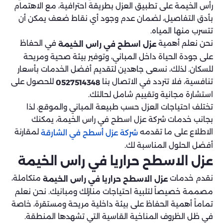
رأس الخيمة على تطبيق العزل بطريقة احترافية، مع الاهتمام
بأدق التفاصيل، لضمان عدم وجود أي نقاط ضعف يمكن أن
تتسرب منها المياه.
نحن نعلم أهمية
في الحفاظ
عزل اسطح في راس الخيمة
على جودة الحياة داخل المباني، وتوفير بيئة صحية ومريحة
للسكان. لذلك، نسعى جاهدين لتقديم أفضل الخدمات بأسعار
تنافسية، فلا تتردد في الاتصال بنا
للحصول على
0527514348
استشارة مجانية وتقييم شامل لحالتك.
تختلف احتياجات العزل حسب طبيعة المباني والموقع، لذا
بجانب خدمات شركة عزل اسطح في راس الخيمة، يمكنك
الاطلاع على ما تقدمه
لمقارنة
شركة عزل أسطح في الشارقة
أفضل الحلول المناسبة لك.
عزل الاسطح حراريا في راس الخيمة
نقدم خدمات
متكاملة،
عزل الاسطح حراريا في راس الخيمة
مصممة خصيصاً لتلبية احتياجات منازلك ومبانيك. نحن نعلم
تماماً أهمية الحفاظ على بيئة داخلية مريحة ومستقرة، خاصة
في ظل الظروف المناخية القاسية التي تشهدها المنطقة.