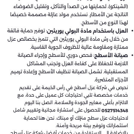
(الشينكو)، لحمايتها من الصدأ والتآكل، وتقليل الضوضاء
الناتجة عن الأمطار. نستخدم مواد عازلة مصممة خصيصًا
لهذا النوع من الأسطح.
: توفير حماية فائقة
العزل باستخدام مادة البولي يوريثين
من خلال رش مادة البولي يوريثين التي تتميز بخصائص عزل
ممتازة ومقاومة عالية للظروف الجوية القاسية.
: فحص دوري للأسطح وإجراء الصيانة
صيانة الأسطح
اللازمة للحفاظ على كفاءة العزل وتجنب المشاكل
المستقبلية. تشمل الصيانة تنظيف الأسطح وإعادة ترميم
الأجزاء المتضررة.
نحرص في شركة عزل أسطح في رأس الخيمة على تقديم
خدمات مخصصة تلبي احتياجات كل عميل على حدة، مع
الالتزام بأعلى معايير الجودة والسلامة. اتصل بنا اليوم
للحصول على استشارة مجانية وتقييم شامل
0527514348
لاحتياجات عزل سطح منزلك أو مبناك. نحن هنا لحماية
استثماراتك وتوفير بيئة مريحة وآمنة.
بالإضافة إلى الاستفادة من خدمات أفضل شركة عزل أسطح