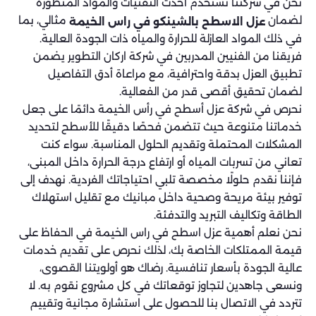
نحن في شركتنا نستخدم أحدث التقنيات والمواد المتطورة
لضمان
مثالي، بما
عزل الاسطح بالشينكو في راس الخيمة
في ذلك المواد العازلة للحرارة والمياه ذات الجودة العالية.
فريقنا من الفنيين المدربين في شركة اركان التطوير يضمن
تطبيق العزل بدقة واحترافية، مع مراعاة أدق التفاصيل
لضمان تحقيق أقصى قدر من الفعالية.
نحرص في شركة عزل أسطح في رأس الخيمة دائمًا على جعل
خدماتنا متنوعة حيث تتضمن فحصًا دقيقًا للأسطح لتحديد
المشكلات المحتملة وتقديم الحلول المناسبة. سواء كنت
تعاني من تسربات المياه أو ارتفاع درجة الحرارة داخل المبنى،
فإننا نقدم حلولًا مخصصة تلبي احتياجاتك الفردية. نهدف إلى
توفير بيئة مريحة وصحية داخل مبانيك مع تقليل استهلاك
الطاقة وتكاليف التبريد والتدفئة.
نحن نعلم أهمية عزل اسطح في راس الخيمة في الحفاظ على
قيمة الممتلكات الخاصة بك، لذلك نحرص على تقديم خدمات
عالية الجودة بأسعار تنافسية. رضاك هو أولويتنا القصوى،
ونسعى جاهدين لتجاوز توقعاتك في كل مشروع نقوم به. لا
تتردد في الاتصال بنا للحصول على استشارة مجانية وتقييم