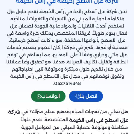
شركة عزل اسطح رخيصة في راس الخيمة
نحن شركة عزل أسطح رائدة في رأس الخيمة، نقدم حلول عزل
متكاملة لحماية المباني من التسربات والتغيرات المناخية.
نستخدم أحدث التقنيات والمواد عالية الجودة لضمان عزل
فعال يدوم طويلاً. فريقنا المتخصص يمتلك خبرة واسعة في
عزل الأسطح بأنواعها المختلفة، سواء كانت أسطح خرسانية،
معدنية أو غيرها. نلتزم في شركة اركان التطوير بتقديم خدمات
عزل مائي وحراري وفقًا لأعلى المعايير، مما يساهم في توفير
الطاقة وتقليل تكاليف الصيانة. هدفنا هو تحقيق رضا عملائنا
من خلال تقديم حلول مبتكرة وموثوقة تلبي احتياجاتهم
وتفوق توقعاتهم في مجال عزل الأسطح في رأس الخيمة
0527514348.
اتصل بنا
الواتساب
هل تعاني من تسربات المياه وتدهور سطح منزلك؟ في
شركة
المتخصصة، نقدم حلولاً
عزل اسطح في راس الخيمة
متكاملة وموثوقة لحماية المباني من العوامل الجوية