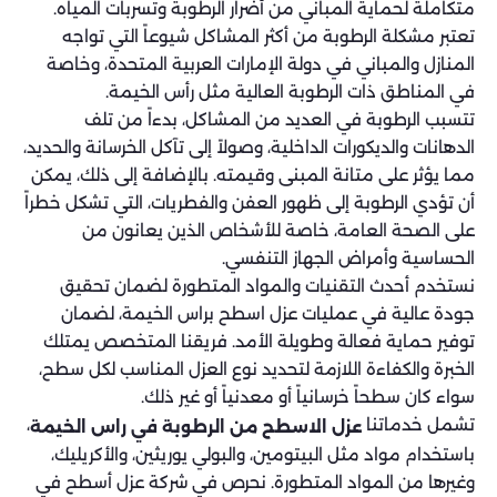
متكاملة لحماية المباني من أضرار الرطوبة وتسربات المياه.
تعتبر مشكلة الرطوبة من أكثر المشاكل شيوعاً التي تواجه
المنازل والمباني في دولة الإمارات العربية المتحدة، وخاصة
في المناطق ذات الرطوبة العالية مثل رأس الخيمة.
تتسبب الرطوبة في العديد من المشاكل، بدءاً من تلف
الدهانات والديكورات الداخلية، وصولاً إلى تآكل الخرسانة والحديد،
مما يؤثر على متانة المبنى وقيمته. بالإضافة إلى ذلك، يمكن
أن تؤدي الرطوبة إلى ظهور العفن والفطريات، التي تشكل خطراً
على الصحة العامة، خاصة للأشخاص الذين يعانون من
الحساسية وأمراض الجهاز التنفسي.
نستخدم أحدث التقنيات والمواد المتطورة لضمان تحقيق
جودة عالية في عمليات عزل اسطح براس الخيمة، لضمان
توفير حماية فعالة وطويلة الأمد. فريقنا المتخصص يمتلك
الخبرة والكفاءة اللازمة لتحديد نوع العزل المناسب لكل سطح،
سواء كان سطحاً خرسانياً أو معدنياً أو غير ذلك.
تشمل خدماتنا
،
عزل الاسطح من الرطوبة في راس الخيمة
باستخدام مواد مثل البيتومين، والبولي يوريثين، والأكريليك،
وغيرها من المواد المتطورة. نحرص في شركة عزل أسطح في