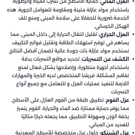
: حماية الأسطح من تسرب المياه والرطوبة،
العزل المائي
باستخدام مواد عازلة متينة ومقاومة للعوامل الجوية. هذه
الخدمة ضرورية للحفاظ على سلامة المبنى ومنع تلف
الهيكل الخرساني.
: تقليل انتقال الحرارة إلى داخل المبنى، مما
العزل الحراري
يساهم في توفير استهلاك الطاقة وتقليل فواتير التكييف.
نستخدم مواد عازلة ذات جودة عالية لضمان أفضل النتائج.
: تحديد مواقع التسربات بدقة
الكشف عن التسربات
باستخدام أجهزة متطورة، وإصلاحها بشكل فعال لمنع
تفاقم المشكلة. فريقنا المتخصص لديه الخبرة والمهارات
اللازمة لتنفيذ عمليات العزل و للتعامل مع جميع أنواع
التسربات.
: تطبيق طبقة من الفوم العازل على الأسطح،
عزل الفوم
مما يوفر حماية ممتازة ضد الماء والحرارة. الفوم يتميز
بخفة الوزن وسهولة التطبيق، مما يجعله خيارًا مثاليًا
للعديد من المباني.
: حلول عزل متخصصة للأسطح المعدنية
عزل الشينكو