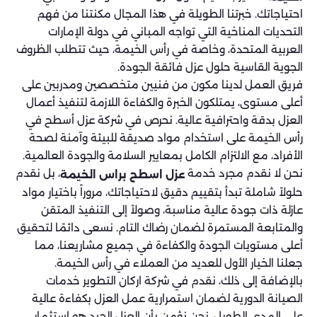
احتياجاتك. خبرتنا الطويلة في هذا المجال مكنتنا من فهم
التحديات المناخية التي تواجه المباني في دولة الإمارات
العربية المتحدة، وخاصة في رأس الخيمة، حيث تتطلب الظروف
الجوية القاسية حلول عزل فائقة الجودة.
فريق العمل لدينا مكون من فنيين متخصصين ومدربين على
أعلى مستوى، يمتلكون الخبرة والكفاءة اللازمة لتنفيذ أعمال
العزل بدقة واحترافية عالية. نحرص في شركة عزل أسطح في
رأس الخيمة على استخدام مواد صديقة للبيئة وآمنة لصحة
الأفراد، مع الالتزام الكامل بمعايير السلامة والجودة العالمية.
نحن لا نقدم مجرد خدمة
، بل نقدم
عزل اسطح براس الخيمة
حلولاً شاملة تبدأ بتقييم دقيق لاحتياجاتك، مروراً باختيار مواد
عازلة ذات جودة عالية مناسبة، وصولاً إلى التنفيذ المتقن
والمتابعة المستمرة لضمان رضاك التام. نسعى دائمًا لتحقيق
أعلى مستويات الجودة والكفاءة في جميع مشاريعنا، مما
جعلنا الخيار الأول للعديد من العملاء في رأس الخيمة.
بالإضافة إلى ذلك، نقدم في شركة اركان التطوير خدمات
الصيانة الدورية لضمان استمرارية عمل العزل بكفاءة عالية
على المدى الطويل. نحن نؤمن بأن العزل الجيد هو استثمار