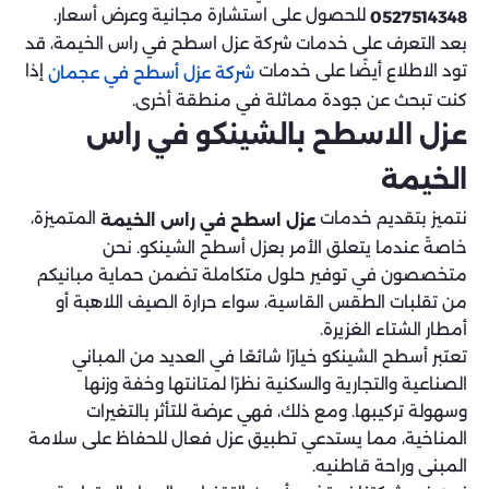
للحصول على استشارة مجانية وعرض أسعار.
0527514348
بعد التعرف على خدمات شركة عزل اسطح في راس الخيمة، قد
تود الاطلاع أيضًا على خدمات
إذا
شركة عزل أسطح في عجمان
كنت تبحث عن جودة مماثلة في منطقة أخرى.
عزل الاسطح بالشينكو في راس
الخيمة
نتميز بتقديم خدمات
المتميزة،
عزل اسطح في راس الخيمة
خاصةً عندما يتعلق الأمر بعزل أسطح الشينكو. نحن
متخصصون في توفير حلول متكاملة تضمن حماية مبانيكم
من تقلبات الطقس القاسية، سواء حرارة الصيف اللاهبة أو
أمطار الشتاء الغزيرة.
تعتبر أسطح الشينكو خيارًا شائعًا في العديد من المباني
الصناعية والتجارية والسكنية نظرًا لمتانتها وخفة وزنها
وسهولة تركيبها. ومع ذلك، فهي عرضة للتأثر بالتغيرات
المناخية، مما يستدعي تطبيق عزل فعال للحفاظ على سلامة
المبنى وراحة قاطنيه.