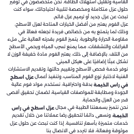
القاسية وتقليل استهلاك الطاقة. نحن متخصصون في توفير
حلول عزل متكاملة ومخصصة لتلبية احتياجاتك، سواء كنت
تبحث عن عزل جديد أو ترميم عزل قائم.
عزل الفوم يعتبر من أفضل الخيارات المتاحة لعزل الأسطح،
وذلك لما يتمتع به من خصائص فريدة تجعله فعالاً في
مقاومة الحرارة والرطوبة. يتميز الفوم بقدرته العالية على ملء
الفراغات والتشققات، مما يمنع تسرب المياه ويحمي الأسطح
من التلف. بالإضافة إلى ذلك، يعتبر الفوم مادة خفيفة الوزن لا
تشكل عبئًا إضافيًا على هيكل المبنى.
نوفر خدمة فحص الأسطح وتقييم حالتها، وتقديم الاستشارات
الفنية لاختيار نوع الفوم المناسب، وتنفيذ أعمال
عزل اسطح
بدقة واحترافية. نستخدم مواد فوم عالية
في راس الخيمة
الجودة ومطابقة للمواصفات القياسية، لضمان تحقيق أقصى
قدر من العزل والحماية.
نحن نتميز بسمعتنا الطيبة في مجال
عزل اسطح في راس
، ونسعى دائمًا لتحقيق رضا عملائنا من خلال تقديم
الخيمة
خدمات متميزة بأسعار تنافسية. إذا كنت تبحث عن حلول عزل
موثوقة وفعالة، فلا تتردد في الاتصال بنا