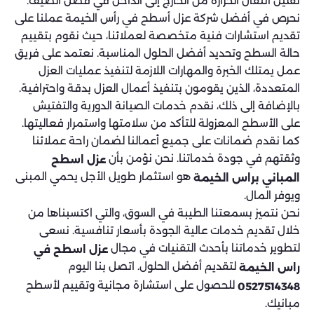
تقليل انتقال الحرارة من الخارج إلى الداخل في فصل الصيف.
نحرص في أفضل شركة عزل أسطح في رأس الخيمة عملنا على
تقديم استشارات فنية متخصصة لعملائنا، حيث نقوم بتقييم
حالة السطح وتحديد أفضل الحلول المناسبة. نعتمد على فريق
عمل يمتلك الخبرة والمهارات اللازمة لتنفيذ عمليات العزل
المتعددة، الذين يقومون بتنفيذ أعمال العزل بدقة واحترافية.
بالإضافة إلى ذلك، نقدم خدمات الصيانة الدورية والتفتيش
على الأسطح المعزولة للتأكد من سلامتها واستمرار فعاليتها.
كما نقدم ضمانات على جميع أعمالنا لضمان راحة عملائنا
وثقتهم في جودة خدماتنا. نحن نؤمن بأن
عزل اسطح
هو استثمار طويل الأجل يحمي المبنى
المباني براس الخيمة
ويوفر المال.
نحن نتميز بسمعتنا الطيبة في السوق، والتي اكتسبناها من
خلال تقديم خدمات عالية الجودة بأسعار تنافسية. نسعى
لتطوير خدماتنا بأحدث التقنيات في مجال
عزل اسطح في
لتقديم أفضل الحلول. اتصل بنا اليوم
راس الخيمة
للحصول على استشارة مجانية وتقييم لأسطح
0527514348
مبانيك.