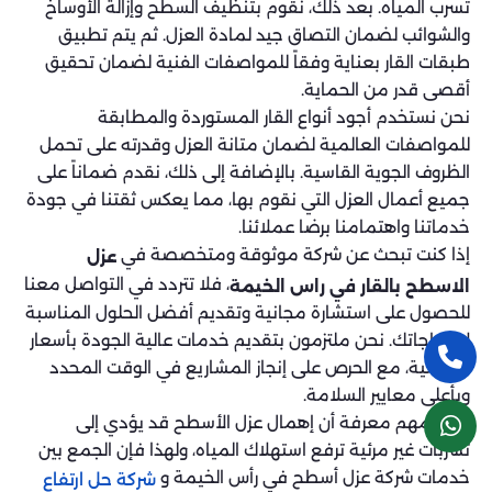
تسرب المياه. بعد ذلك، نقوم بتنظيف السطح وإزالة الأوساخ
والشوائب لضمان التصاق جيد لمادة العزل. ثم يتم تطبيق
طبقات القار بعناية وفقاً للمواصفات الفنية لضمان تحقيق
أقصى قدر من الحماية.
نحن نستخدم أجود أنواع القار المستوردة والمطابقة
للمواصفات العالمية لضمان متانة العزل وقدرته على تحمل
الظروف الجوية القاسية. بالإضافة إلى ذلك، نقدم ضماناً على
جميع أعمال العزل التي نقوم بها، مما يعكس ثقتنا في جودة
خدماتنا واهتمامنا برضا عملائنا.
إذا كنت تبحث عن شركة موثوقة ومتخصصة في
عزل
، فلا تتردد في التواصل معنا
الاسطح بالقار في راس الخيمة
للحصول على استشارة مجانية وتقديم أفضل الحلول المناسبة
لاحتياجاتك. نحن ملتزمون بتقديم خدمات عالية الجودة بأسعار
تنافسية، مع الحرص على إنجاز المشاريع في الوقت المحدد
وبأعلى معايير السلامة.
من المهم معرفة أن إهمال عزل الأسطح قد يؤدي إلى
تسربات غير مرئية ترفع استهلاك المياه، ولهذا فإن الجمع بين
خدمات شركة عزل أسطح في رأس الخيمة و
شركة حل ارتفاع