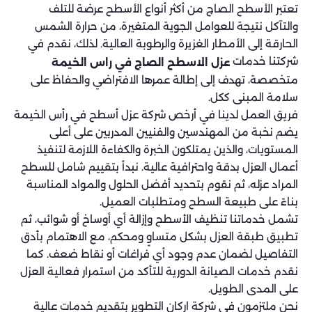
تعتبر الأسطح الصاج من أكثر أنواع الأسطح عرضة للتلف
والتآكل نتيجة للعوامل الجوية المتغيرة، من حرارة الشمس
الحارقة إلى الأمطار الغزيرة والرطوبة العالية. لذلك، نقدم في
شركتنا خدمات
عزل الاسطح الصاج في راس الخيمة
متخصصة، تهدف إلى إطالة عمرها الافتراضي والحفاظ على
سلامة المبنى ككل.
فريق العمل لدينا في أرخص شركة عزل أسطح في رأس الخيمة
يضم نخبة من المهندسين والفنيين المدربين على أعلى
المستويات، والذين يمتلكون الخبرة والكفاءة اللازمة لتنفيذ
أعمال العزل بدقة واحترافية عالية. نبدأ بتقييم شامل للسطح
المراد عزله، ثم نقوم بتحديد أفضل الحلول والمواد المناسبة
بناءً على طبيعة السطح ومتطلبات العميل.
تشمل خدماتنا تنظيف الأسطح وإزالة أي أوساخ أو شوائب، ثم
تطبيق طبقة العزل بشكل متساوٍ ومحكم، مع الاهتمام بأدق
التفاصيل لضمان عدم وجود أي فراغات أو نقاط ضعف. كما
نقدم خدمات الصيانة الدورية للتأكد من استمرار فعالية العزل
على المدى الطويل.
نحن ملتزمون في شركة اركان التطوير بتقديم خدمات عالية