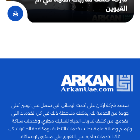
القيوين
تعتمد شركة أركان على أحدث الوسائل التي تعمل على توفير أعلى
جودة من الخدمة لك. يمكنك ملاحظة ذلك في كل الخدمات التي
نقدمها من كشف تسربات المياه لتسليك مجاري، وخدمات سباكة
وترميم وصيانة عامة، بجانب خدمات التنظيف ومكافحة الحشرات. كل
تلك الخدمات قادرة على التفوق على مستوى توقعاتك.