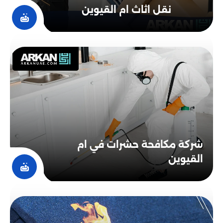
نقل اثاث ام القيوين
درجات الحرارة العالية ويمتاز بمقاومته للحريق.
: يُستخدم في العزل بسبب قدرته على توفير
البولي يوريثين
عزل جيد للحرارة والتحكم في الرطوبة.
العزل الصوتي
: يمتلك قدرة فائقة على امتصاص
البولي يوريثين الرغوي
الصوت وتقليل انتقال الضوضاء.
: تستخدم الألياف المعدنية في العزل
الألياف المعدنية
الصوتي لأنها تتميز بقدرتها على امتصاص الصوت وتقليل
انتقال الضوضاء.
كيفية التواصل مع شركة أركان
شركة مكافحة حشرات في ام
التطوير بام القيوين
القيوين
هناك مجموعة من وسائل التواصل المختلفة التى يمكنك من
خلالها التواصل معنا بكل سهولة. حيث وفرنا لك رقم هاتف
لجميع سكان مدينة ام القيوين 0527514348. الذي من خلاله
تستطيع الحصول على الخدمة بمنتي السهولة.
كما يمكنك التواصل معنا على أحد صفحات social media