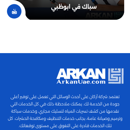
نقوم في شركة السباكة في الإمارات ببناء وصيانة شبكات
سباك في ابوظبي
المياه والصرف الصحي، لتوفير مياه نظيفة وتجنب التسربات
والفيضانات.
حيث يتم تركيب وصيانة الأنابيب والصمامات للحفاظ على
سلامة الشبكات، وإجراء الصيانة المنتظمة لتجنب أي مشاكل
في تدفق المياه وتجمع المياه العابرة.
كما ينفذ السباكون عمليات الصيانة للمباني والشقق
والمصانع والوجهات السياحية، ويحرصون على استخدام أفضل
وأحدث أدوات السباكة لتوفير أفضل خِدْمَات ممكنة.
تعتمد شركة أركان على أحدث الوسائل التي تعمل على توفير أعلى
جودة من الخدمة لك. يمكنك ملاحظة ذلك في كل الخدمات التي
نقدمها من كشف تسربات المياه لتسليك مجاري، وخدمات سباكة
وترميم وصيانة عامة، بجانب خدمات التنظيف ومكافحة الحشرات. كل
تلك الخدمات قادرة على التفوق على مستوى توقعاتك.