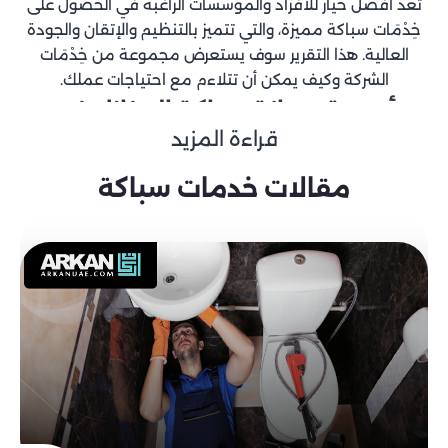
تعد أفضل خيار للأفراد والمؤسسات الراغبة في الحصول على
خِدْمَات سباكة مميزة، والتي تتميز بالتنظيم والإتقان والجودة
العالية. هذا التقرير سوف يستعرض مجموعة من خِدْمَات
الشركة وكيف يمكن أن تتلاءم مع احتياجات عملك.
أهمية صيانة سباكة المنازل في
قراءة المزيد
الإمارات
تعتبر صيانة سباكة المنازل في الإمارات أمرًا هامًا جدًا، حيث إن
مقالات خدمات سباكة
المنازل تحتاج إلى الحفاظ على أنظمة السباكة والصرف الصحي
وفوهات المياه.
فعند التقاعس في الصيانة سيؤدي ذلك إلى تكون الرواسب
والتراكمات وعوائق في الأنابيب، مما يؤثر على سرعة تدفق
المياه وقدرتها على الوصول إلى الأجزاء الداخلية من المنزل.
لذلك فإنه من الضروري الحفاظ على الصيانة المناسبة لضمان
توفير المياه بأفضل شكل ولضمان سلامة وصحة الأسرة.
خِدْمَات السباكة التي نقدمها في
الإمارات