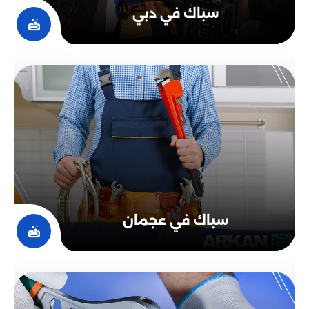
تتخصص شركة سباكة في الإمارات في تقديم خِدْمَات السباكة
سباك في دبي
المتميزة والمتنوعة، حيث تتضمن تسليك المجاري وإصلاح أي
عيوب في منظومة السباكة بأحدث الأدوات والمعدات.
بالإضافة إلى ذلك، فإن الشركة تعمل على بناء وصيانة شبكات
المياه والصرف الصحي مع الالتزام بالجودة والمواعيد المحددة.
كما تعتمد الشركة على أفضل الأطراف المتخصصة في هذا
المجال والذين يتمتعون بالخبرة والمهارات اللازمة لتلبية
احتياجات العملاء بكفاءة عالية.
أفضل سباك في دبي
تعد شركة أركان التطوير للسباكة أفضل خيار للأفراد الذين
يحتاجون إلى خِدْمَات السباكة في دبي، حيث يتمتع فنيو
السباكة بالخبرة والمهارات اللازمة للقيام بالأعمال بشكل سريع
سباك في عجمان
وفعال.
يقوم الفنيون بإجراء جميع أنواع الأعمال من تركيب وصيانة
الأنابيب وتسليك المجاري إلى تركيب وصيانة الحنفيات
والصنابير.
كما يقومون أيضًا ببناء وصيانة شبكات المياه والصرف الصحي
بطريقة احترافية وفعالة.