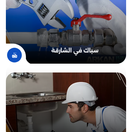
لذلك، يعد فني السباكة في شركتنا أفضل خيار للأفراد الذين
يحتاجون إلى خِدْمَات السباكة في دبي بأفضل جودة وبأسعار
مناسبة.
تسليك مجاري في الإمارات
تعد شركة تسليك مجاري في الإمارات أركان التطوير من
الخدمات الهامة للحفاظ على النظافة والصحة العامة، وتقديم
سباك في الشارقة
الخدمات الفعالة والسريعة لتقليل المشكلات المتعلقة
بانسداد المجاري وتسربات المياه.
يوفر خبراء السباكة في تلك الشركات حلولًا مبتكرة وفعالة
لتسليك المجاري وحل جميع المشاكل المتعلقة بالصرف
الصحي.
وتعد الخدمات المقدمة باستخدام أحدث التقنيات والتجهيزات
والمعدات، وتتميز بالإنجاز السريع وكفاءة عالية. ويتم تقديم
تلك الخدمات بأسعار مناسبة ومنافسة للمستهلكين.
بناء وصيانة شبكات المياه والصرف
الصحي