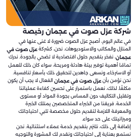
شركة عزل صوت في عجمان رخيصة
في عالم اليوم، أصبح عزل الصوت ضرورة لا غنى عنها في
المنازل والمكاتب والاستوديوهات. نحن، كشركة
عزل صوت في
، نفخر بتقديم حلول اقتصادية لا تضحي بالجودة. ندرك
عجمان
تمامًا أهمية توفير بيئة هادئة ومريحة، سواء كان ذلك للعمل
أو الاسترخاء، ونسعى جاهدين لتحقيق ذلك بأسعار تنافسية.
نحن نؤمن بأن
الفعال لا يجب أن يكون
عزل صوت في عجمان
مكلفًا. لذلك، نعمل باستمرار على تحسين كفاءة عملياتنا
وتقليل التكاليف دون المساس بجودة المواد أو مستوى
الخدمة. فريقنا من الخبراء المتخصصين يمتلك الخبرة
والمعرفة اللازمة لتقديم حلول مخصصة تلبي احتياجاتك
وميزانيتك على حد سواء.
إضافة إلى ذلك، نلتزم بتقديم خدمة عملاء استثنائية. نحن
نستمع بعناية إلى احتياجاتك ونقدم لك المشورة والتوجيه