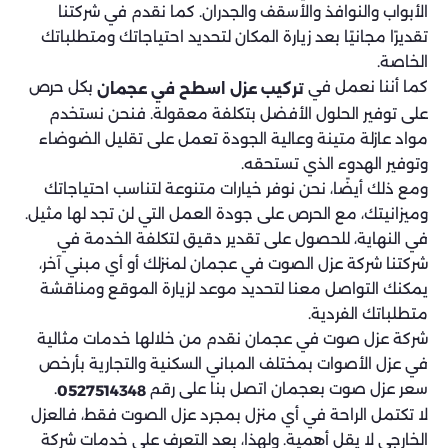
الأبواب والنوافذ والأسقف والجدران. كما نقدم في شركتنا
تقديرًا مجانيًا بعد زيارة المكان لتحديد احتياجاتك ومتطلباتك
الخاصة.
كما أننا نعمل في
بكل حرص
تركيب عزل اسطح في عجمان
على توفير الحلول الأفضل بتكلفة معقولة. فنحن نستخدم
مواد عازلة متينة وعالية الجودة تعمل على تقليل الضوضاء
وتوفير الهدوء الذي تستحقه.
ومع ذلك أيضًا، نحن نوفر خيارات متنوعة لتناسب احتياجاتك
وميزانيتك، مع الحرص على جودة العمل التي لن تجد لها مثيل.
في النهاية، للحصول على تقدير دقيق لتكلفة الخدمة في
شركتنا شركة عزل الصوت في عجمان لمنزلك أو أي مبني آخر،
يمكنك التواصل معنا لتحديد موعد لزيارة الموقع ومناقشة
متطلباتك الفردية.
شركة عزل صوت في عجمان نقدم من خلالها خدمات مثالية
في عزل الأصوات بمختلف المباني السكنية والتجارية بأرخص
سعر عزل صوت بعجمان اتصل بنا على رقم
.
0527514348
لا تكتمل الراحة في أي منزل بمجرد عزل الصوت فقط، فالعزل
الخارجي لا يقل أهمية. ولهذا، بعد التعرف على خدمات شركة