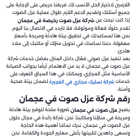
اللازمين لاختيار الحل الأنسب لك. فريقنا حريص على الإجابة على
جميع أسئلتك وتقديم الدعم اللازم طوال عملية عزل الصوت.
إذا كنت تبحث عن
شركة عزل صوت رخيصة في عجمان
تقدم حلولًا فعالة وموثوقة، فلا تتردد في الاتصال بنا اليوم.
نحن هنا لمساعدتك في تحقيق بيئة هادئة ومريحة بأسعار
معقولة. دعنا نساعدك في تحويل منزلك أو مكتبك إلى ملاذ
هادئ.
بعد تنفيذ عزل صوتي فعّال داخل المنزل بفضل خدمات شركة
عزل صوت في عجمان، لا بد من الاهتمام أيضًا بجوانب الصيانة
الأساسية مثل المجاري، ويمكنك في هذا السياق التعرف على
خدمات
لضمان بيئة صحية
شركة تسليك مجاري في الفجيرة
وآمنة.
رقم شركة عزل صوت في عجمان
يصبح
ضرورة ملحة لتوفير بيئة هادئة
عزل صوت في عجمان
ومريحة في منازلنا ومكاتبنا. نحن، شركة رائدة في مجال حلول
عزل الصوت في عجمان، ندرك تمامًا أهمية هذه الحاجة
ونسعى جاهدين لتلبيتها بأعلى معايير الجودة والكفاءة. نحن