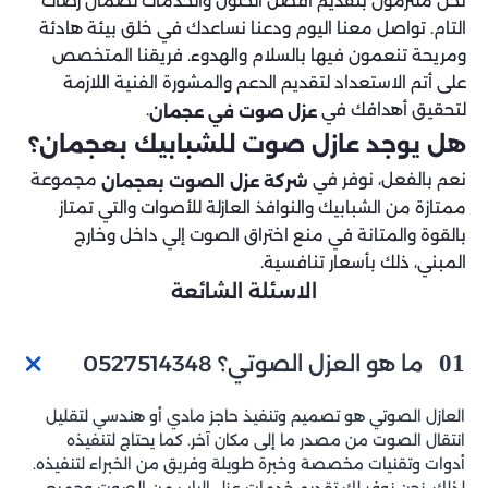
نحن ملتزمون بتقديم أفضل الحلول والخدمات لضمان رضاك
التام. تواصل معنا اليوم ودعنا نساعدك في خلق بيئة هادئة
ومريحة تنعمون فيها بالسلام والهدوء. فريقنا المتخصص
على أتم الاستعداد لتقديم الدعم والمشورة الفنية اللازمة
لتحقيق أهدافك في
.
عزل صوت في عجمان
هل يوجد عازل صوت للشبابيك بعجمان؟
نعم بالفعل، نوفر في
مجموعة
شركة عزل الصوت بعجمان
ممتازة من الشبابيك والنوافذ العازلة للأصوات والتي تمتاز
بالقوة والمتانة في منع اختراق الصوت إلي داخل وخارج
المبني، ذلك بأسعار تنافسية.
الاسئلة الشائعة
01
ما هو العزل الصوتي؟ 0527514348
العازل الصوتي هو تصميم وتنفيذ حاجز مادي أو هندسي لتقليل
انتقال الصوت من مصدر ما إلى مكان آخر. كما يحتاج لتنفيذه
أدوات وتقنيات مخصصة وخبرة طويلة وفريق من الخبراء لتنفيذه.