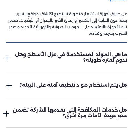
عن طريق أجهزة استشعار متطورة تستطيع اكتشاف مواقع التسرب
بدقة دون الحاجة إلى التكسير أو إلحاق الضرر بالجدران أو الأرضيات. تعمل
تلك الأجهزة بالاعتماد على الموجات الصوتية والكهربائية لتحديد مصدر
التسرب بسرعة وكفاءة.
ما هي المواد المستخدمة في عزل الأسطح وهل
تدوم لفترة طويلة؟
نستخدم مواد عزل عالية الجودة مثل الفوم والبولي يوريثين التي تتميز
بقدرتها على تحمل الظروف الجوية القاسية وحمايتها للأسطح من تسرب
هل يتم استخدام مواد تنظيف آمنة على البيئة؟
المياه وحرارة الشمس. تضمن تلك المواد حماية طويلة الأمد، وقد تم
تصميمها لتدوم سنوات عديدة دون الحاجة إلى صيانة متكررة
بالطبع، حيث نحرص على استخدام مواد تنظيف صديقة للبيئة وآمنة
تمامًا على صحة الأفراد والحيوانات الأليفة. منتجاتنا خالية من المواد
هل خدمات المكافحة التي تقدمها الشركة تضمن
الكيميائية القاسية، مما يضمن لك تنظيفًا فعالًا وآمنًا في الوقت ذاته.
عدم عودة الآفات مرة أخرى؟
نعم، حيث نعتمد على استراتيجية شاملة في مكافحة الآفات تهدف إلى