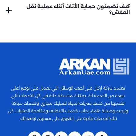
القضاء على الآفة من جذورها، مع توفير حلول وقائية لمنع عودتها. نركز
كيف تضمنون حماية الأثاث أثناء عملية نقل
على معالجة المناطق المعرضة وتقديم نصائح وقائية تضمن حماية
العفش؟
طويلة الأمد من الآفات.
عن طريق استخدام مواد تغليف متخصصة لحماية الأثاث من الخدوش
أو التلف أثناء النقل. كل قطعة أثاث يتم تغليفها بشكل مناسب لضمان
وصولها إلى وجهتها بأمان تام. كما أن فريقنا مدرب على التعامل بحذر
مع الأثاث لضمان حمايته من أي ضرر.
تعتمد شركة أركان على أحدث الوسائل التي تعمل على توفير أعلى
جودة من الخدمة لك. يمكنك ملاحظة ذلك في كل الخدمات التي
نقدمها من كشف تسربات المياه لتسليك مجاري، وخدمات سباكة
وترميم وصيانة عامة، بجانب خدمات التنظيف ومكافحة الحشرات. كل
تلك الخدمات قادرة على التفوق على مستوى توقعاتك.