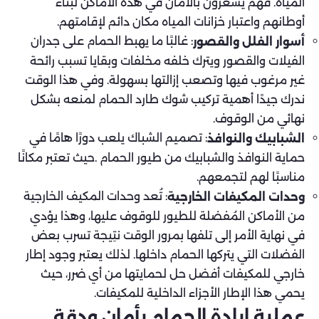
المياه. فهم يشعرون بالأمان في هذه الأماكن لبناء
أوطانهم واعتبار خزانات المياه مكان دائم لإقامتهم.
: غالبًا ما يهبط الحمام على جدران
أسوار الفلل والقصور
الفيلات والقصور ويترك خلفه مخلفات وبقايا تسبب رائحة
غير مرغوب فيها وتصعب إزالتها بسهولة. وفي هذا الوقت
ندرك جيدًا أهمية تركيب شوك طارد الحمام لمنعه بشكل
نهائي من الوقوف.
: تصميم الشباك يلعب دورًا هامًا في
الشبابيك والنوافذ
حماية النوافذ والشبابيك من طيور الحمام .حيث تعتبر مكانًا
مناسبًا لهم لتجمعهم.
: تُعد وحدات المكيف الخارجية
وحدات المكيفات الخارجية
من الأماكن المُفضلة للطيور للوقوف عليها، وهذا يؤدي
في نهاية الأمر إلى تلفها بمرور الوقت نتِيجة تسرب بعض
الفضلات التي يتركها الحمام داخلها. لذلك يعتبر وجود إطار
خارجي للمكيفات أفضل حل لحمايتها من أي ضرر، حيث
يحمي هذا الإطار الأجزاء الداخلية للمكيفات.
عملية إبادة الحمام بأمان ودقة