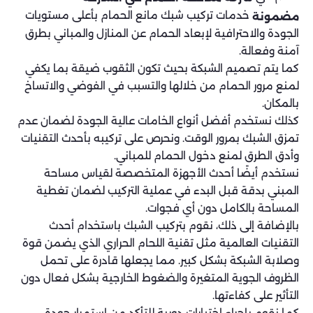
خدمات تركيب شبك مانع الحمام بأعلى مستويات
مضمونة
الجودة والاحترافية لإبعاد الحمام عن المنازل والمباني بطرق
آمنة وفعالة.
كما يتم تصميم الشبكة بحيث تكون الثقوب ضيقة بما يكفي
لمنع مرور الحمام من خلالها والتسبب في الفوضي والاتساخ
بالمكان.
كذلك نستخدم أفضل أنواع الخامات عالية الجودة لضمان عدم
تمزق الشبك بمرور الوقت. ونحرص على تركيبه بأحدث التقنيات
وأدق الطرق لمنع دخول الحمام للمباني.
نستخدم أيضًا أحدث الأجهزة المتخصصة لقياس مساحة
المبني بدقة قبل البدء في عملية التركيب لضمان تغطية
المساحة بالكامل دون أي فجوات.
بالإضافة إلى ذلك، نقوم بتركيب الشبك باستخدام أحدث
التقنيات العالمية مثل تقنية اللحام الحراري الذي يضمن قوة
وصلابة الشبكة بشكل كبير. مما يجعلها قادرة على تحمل
الظروف الجوية المتغيرة والضغوط الخارجية بشكل فعال دون
التأثير على كفاءتها.
كما نقوم بإجراء اختبارات دورية للتأكد من استمرار جودة