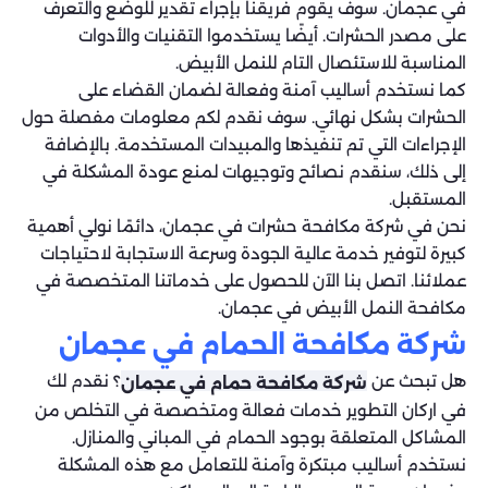
في عجمان. سوف يقوم فريقنا بإجراء تقدير للوضع والتعرف
على مصدر الحشرات. أيضًا يستخدموا التقنيات والأدوات
المناسبة للاستئصال التام للنمل الأبيض.
كما نستخدم أساليب آمنة وفعالة لضمان القضاء على
الحشرات بشكل نهائي. سوف نقدم لكم معلومات مفصلة حول
الإجراءات التي تم تنفيذها والمبيدات المستخدمة. بالإضافة
إلى ذلك، سنقدم نصائح وتوجيهات لمنع عودة المشكلة في
المستقبل.
نحن في شركة مكافحة حشرات في عجمان، دائمًا نولي أهمية
كبيرة لتوفير خدمة عالية الجودة وسرعة الاستجابة لاحتياجات
عملائنا. اتصل بنا الآن للحصول على خدماتنا المتخصصة في
مكافحة النمل الأبيض في عجمان.
شركة مكافحة الحمام في عجمان
هل تبحث عن
؟ نقدم لك
شركة مكافحة حمام في عجمان
في اركان التطوير خدمات فعالة ومتخصصة في التخلص من
المشاكل المتعلقة بوجود الحمام في المباني والمنازل.
نستخدم أساليب مبتكرة وآمنة للتعامل مع هذه المشكلة