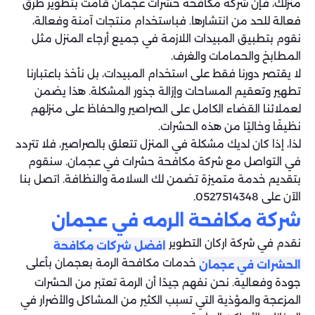
منزلك، فإن شركة مكافحة حشرات عجمان قامت بتطوير طرق
فعالة للحد من انتشارها. فباستخدام منتجات آمنة وفعالة،
نقوم بتطبيق المبيدات اللازمة في جميع أرجاء المنزل مثل
المطابخ والحمامات والغرف.
لا يقتصر دورنا فقط على استخدام المبيدات، بل نأخذ باعتبارنا
تطهير وتعقيم المساحات وإزالة جذور المشكلة. هذا يضمن
لعملائنا القضاء الكامل على الصراصير والحفاظ على منزلهم
نظيفًا وخاليًا من هذه الحشرات.
لذا، إذا كان لديك مشكلة في المنزل تتعلق بالصراصير، فلا تتردد
في التواصل مع شركة مكافحة حشرات في عجمان. سنقوم
بتقديم خدمة متميزة تضمن لك السلامة والنظافة. اتصل بنا
الآن على 0527514348.
شركة مكافحة الرمه في عجمان
نقدم في شركة اركان التطوير
افضل شركات مكافحة
خدمات مكافحة الرمة بعجمان بأعلى
الحشرات في عجمان
جودة وفعالية. نحن نفهم جيدًا أن الرمة تعتبر من الحشرات
المزعجة والمؤذية التي تسبب الكثير من المشاكل والأضرار في