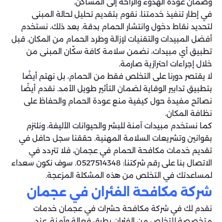
وضمان عودة الهدوء والراحة إلى المساكن.
في إطار تنفيذ خدمتنا، نقوم بتقديم تحليل لحالة المبنى
لتحديد نقاط دخول وانتشار الحمام بدقة. بعد ذلك، نستخدم
أفضل المبيدات والتقنيات لإزالة وطرد الحمام من المكان. قبل
تطبيق أي مبيدات، نضمن سلامة كافة سكّان المبنى من
خلال إجراءات احترازية صارمة.
لا يقتصر دورنا على التخلص فقط من الحمام، بل نهتم أيضًا
بتطبيق تدابير الوقاية لضمان التأثير طويل الأمد. نقدم أيضًا
نصائح مفيدة حول كيفية منع عودة الحمام والحفاظ على
نظافة المكان.
كما نستخدم مبيدات آمنة للبشر والحيوانات الأليفة، ونلتزم
بقوانين وتشريعات السلامة المهنية. حققنا سجل حافل في
تقديم خدمات مكافحة الحمام في عجمان، فلا تتردد في
الاتصال بنا على رقم شركتنا: 0527514348. سوف نكون سعداء
لمساعدتك في التخلص من هذه المشكلة المزعجة.
شركة مكافحة الفئران في عجمان
نقدم لك في شركة مكافحة حشرات في عجمان خدمات
متخصصة للتخلص من الفئران بطرق فعالة وآمنة. عند