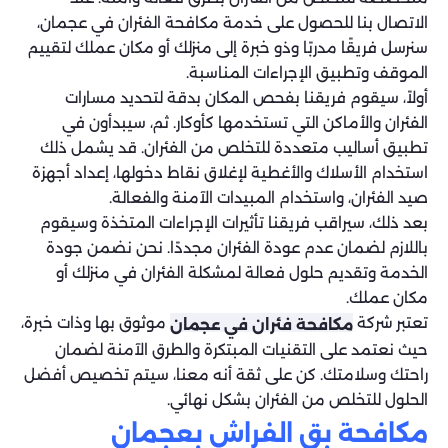
الاتصال بنا للحصول على خدمة مكافحة الفئران في عجمان،
سنرسل فريقًا مدربًا وذو خبرة إلى منزلك أو مكان عملك لتقييم
الموقف وتطبيق الإجراءات المناسبة.
أولاً، سيقوم فريقنا بفحص المكان بدقة لتحديد مسارات
الفئران والأماكن التي تستخدمها كأوكار. ثم، سيبدأون في
تطبيق أساليب متعددة للتخلص من الفئران. قد يشمل ذلك
استخدام الأسلاك والأغطية لإغلاق نقاط دخولها، إعداد أجهزة
صيد الفئران، واستخدام المبيدات الآمنة والفعالة.
بعد ذلك، سيراقب فريقنا تأثيرات الإجراءات المتخذة وسيقوم
باللازم لضمان عدم عودة الفئران مجددًا. نحن نضمن جودة
الخدمة وتقديم حلول فعالة لمشكلة الفئران في منزلك أو
مكان عملك.
تعتبر شركة
موثوق بها وذات خبرة،
مكافحة فئران في عجمان
حيث نعتمد على التقنيات المبتكرة والطرق الآمنة لضمان
راحتك وسلامتك. كن على ثقة أنه معنا، سيتم تخصيص أفضل
الحلول للتخلص من الفئران بشكل نهائي.
مكافحة بق الفراش بعجمان