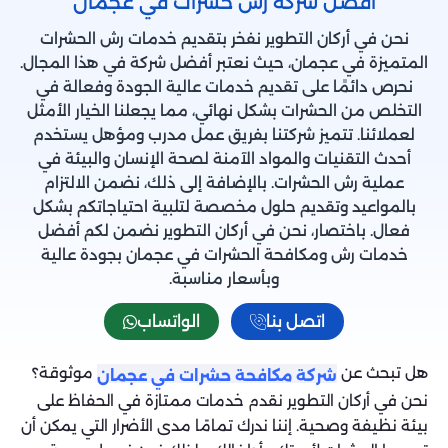
أفضل شركة رش حشرات في عجمان
نحن في أركان التطوير نفخر بتقديم خدمات رش الحشرات
المتميزة في عجمان، حيث نعتبر أفضل شركة في هذا المجال.
نحرص دائمًا على تقديم خدمات عالية الجودة وفعالة في
التخلص من الحشرات بشكل نهائي، مما يجعلنا الخيار الأمثل
لعملائنا. تتميز شركتنا بفريق عمل مدرب ومؤهل يستخدم
أحدث التقنيات والمواد الآمنة لصحة الإنسان والبيئة في
عملية رش الحشرات. بالإضافة إلى ذلك، نضمن الالتزام
بالمواعيد وتقديم حلول مخصصة لتلبية احتياجاتكم بشكل
فعال. باختصار، نحن في أركان التطوير نضمن لكم أفضل
خدمات رش ومكافحة الحشرات في عجمان بجودة عالية
وبأسعار مناسبة.
اتصل بنا
الواتساب
هل تبحث عن
موثوقة؟
شركة مكافحة حشرات في عجمان
نحن في أركان التطوير نقدم خدمات ممتازة في الحفاظ على
بيئة نظيفة وصحية. إننا ندرك تمامًا مدى الأضرار التي يمكن أن