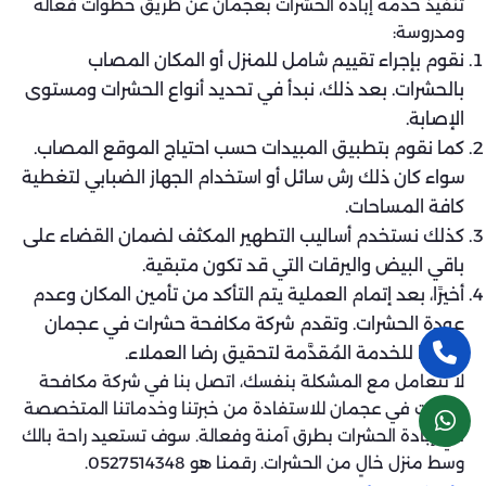
تنفيذ خدمة إبادة الحشرات بعجمان عن طريق خطوات فعالة
ومدروسة:
نقوم بإجراء تقييم شامل للمنزل أو المكان المصاب
بالحشرات. بعد ذلك، نبدأ في تحديد أنواع الحشرات ومستوى
الإصابة.
كما نقوم بتطبيق المبيدات حسب احتياج الموقع المصاب.
سواء كان ذلك رش سائل أو استخدام الجهاز الضبابي لتغطية
كافة المساحات.
كذلك نستخدم أساليب التطهير المكثف لضمان القضاء على
باقي البيض واليرقات التي قد تكون متبقية.
أخيرًا، بعد إتمام العملية يتم التأكد من تأمين المكان وعدم
عودة الحشرات. وتقدم شركة مكافحة حشرات في عجمان
ضمانًا للخدمة المُقدَّمة لتحقيق رضا العملاء.
لا تتعامل مع المشكلة بنفسك، اتصل بنا في شركة مكافحة
حشرات في عجمان للاستفادة من خبرتنا وخدماتنا المتخصصة
في إبادة الحشرات بطرق آمنة وفعالة. سوف تستعيد راحة بالك
وسط منزل خالٍ من الحشرات. رقمنا هو 0527514348.