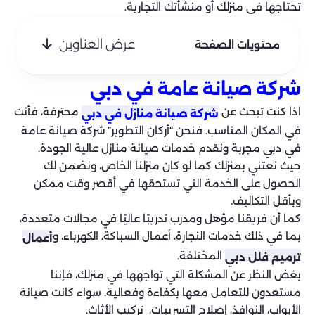
تحتاجها في منزلك أو منشأتك التجارية.
عرض العناوين
محتويات الصفحة
شركة صيانة عامة في دبي
اذا كنت تبحث عن
محترفة، فأنت
شركة صيانة منازل في دبي
في المكان المناسب. فنحن “أركان التطوير” شركة صيانة عامة
في دبي مجربة ونقدم خدمات صيانة منازل عالية الجودة.
حيث نعتني بمنزلك كما لو كان منزلنا الخاص، ونضمن لك
الحصول على الخدمة التي تستحقها في أقصر وقت ممكن
وبأقل التكاليف.
كما أن فريقنا مؤهل ومدرب تدريبًا عاليًا في مجالات متعددة،
بما في ذلك خدمات النجارة، أعمال السباكة، الكهرباء، و
أعمال
المختلفة.
ترميم فلل دبي
بغض النظر عن المشكلة التي تواجهها في منزلك، فإننا
مستعدون للتعامل معها بكفاءة وفعالية. سواء كانت صيانة
الأبواب، النوافذ، إصلاح التسريبات، تركيب الأثاث.