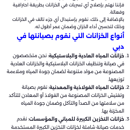
فإننا نهتم بإصلاح أي تسربات في الخزانات بطريقة احترافية
وفعالة.
بالإضافة إلى ذلك، نقوم بإستبدال أي جزء تالف في الخزانات
وذلك لتحسين أداء الخزان وضمان عمر أطول له.
أنواع الخزانات التي نقوم بصيانتها في
دبي
: نحن متخصصون
خزانات المياه العادية والبلاستيكية
في صيانة وتنظيف الخزانات البلاستيكية والخزانات العادية
المصنوعة من مواد متنوعة لضمان جودة المياه وملاءمة
توزيعها.
: نقوم بصيانة
خزانات المياه الفولاذية والمعدنية
وتفتيش الخزانات المصنوعة من الفولاذ أو المعادن للتأكد
من سلامتها من الصدأ والتآكل وضمان جودة المياه
المخزنة بها.
: نقدم
خزانات التخزين الكبيرة للمباني والمؤسسات
خدمات صيانة شاملة لخزانات التخزين الكبيرة المستخدمة