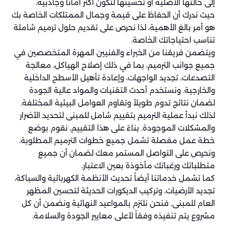
إلى حالتها الأصلية أو تحسينها لتكون أكثر أماناً وجاذبية.
حيث ندرك أن الحفاظ على قيمة وجمال الممتلكات الخاصة بك
هو أمر بالغ الأهمية، لذا نحرص على تقديم حلول ترميم شاملة
تناسب احتياجاتك الخاصة.
ويتضمن فريقنا من الخبراء والفنيين المهرة المتخصصين في
جميع جوانب الترميم، بما في ذلك إصلاح الهياكل، معالجة
التصدعات، تجديد الواجهات، وإعادة تأهيل الأسطح الداخلية
والخارجية. ونستخدم أحدث التقنيات والمواد عالية الجودة
لضمان نتائج تدوم طويلاً وتقاوم العوامل البيئية المختلفة.
لذلك نبدأ عملية الترميم بتقييم شامل للمبنى لتحديد الأضرار
والمشكلات الموجودة. بناءً على هذا التقييم، نقوم بوضع
خطة عمل مفصلة تشمل جميع خطوات الترميم المطلوبة.
ونحرص على التواصل المستمر معك لضمان أن جميع
متطلباتك ورغباتك مأخوذة بعين الاعتبار.
كما تشمل خدماتنا أيضاً تحديث الأنظمة الكهربائية والسباكة،
تجديد الأرضيات، وتركيب الديكورات الحديثة لتحسين المظهر
العام للمبنى. فنحن نلتزم بالمواعيد النهائية ونضمن أن كل
مشروع يتم تنفيذه وفقاً لأعلى معايير الجودة والسلامة.