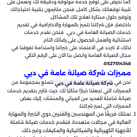
كما نحرص على توفير خدمة موثوقة ودقيقة لك، ونعمل على
تلبية توقعاتك بشكل كامل. فنحن ملتزمون بتلبية احتياجاتك
وتوفير حلول مبتكرة لعلاج تلك المشاكل.
باختصار، فإن شركتنا تتميز بالمهارة والاحترافية في تقديم
خدمات الصيانة العامة في دبي. فنحن نقدم خدمات
استثنائية والعمل للحصول على رضائك التام.
لذلك، لا تتردد في الاعتماد على خبراتنا واستدامة تفوقنا في
مجال الصيانة العامة واتصل بنا الآن على الرقم التالي
.
0527514348
مميزات شركة صيانة عامة في دبي
نحن في
نتمتع بمجموعة من
شركة صيانة عامة في دبي
المميزات التي تجعلنا خيارًا مثاليًا لك. حيث نلتزم بتقديم خدمات
صيانة شاملة للعديد من المباني والمنشآت. إليك بعض
المميزات التي تميز شركتنا:
نمتلك فريقًا من المهندسين والفنيين ذوي الخبرة والمهارة
العالية في مجالات متعددة. فنقدم خدمات صيانة شاملة
للأجهزة الكهربائية والميكانيكية والمكيفات وغير ذلك.