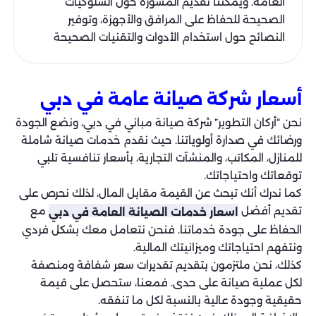
العامة. ويمكننا تقديم المشورة حول السلوكيات
الصحيحة للحفاظ على المرافق والأجهزة، وتوفير
النصائح حول استخدام الأدوات والتقنيات الصحيحة
أسعار شركة صيانة عامة في دبي
نحن “أركان التطوير” شركة صيانة مباني في دبي، ونضع الجودة
ورضائك في صدارة أولوياتنا. حيث نقدم خدمات صيانة شاملة
للمنازل، المكاتب، والمنشآت التجارية، بأسعار تنافسية تلبي
توقعاتك واحتياجاتك.
كما ندرك أنك تبحث عن القيمة مقابل المال، لذلك نحرص على
تقديم أفضل
مع
اسعار خدمات الصيانة العامة في دبي
الحفاظ على جودة خدماتنا. فنحن نتعامل معك بشكل فردي
ونتفهم احتياجاتك وميزانيتك المالية.
كذلك، نحن ملتزمون بتقديم تقديرات سعر شفافة ومنصفة
لكل عملية صيانة على حدى. فمعنا، ستحصل على قيمة
حقيقية وجودة عالية بالنسبة لكل ما تنفقه.