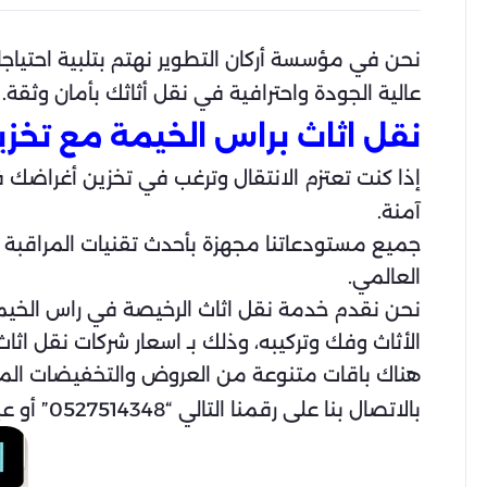
نحن في مؤسسة أركان التطوير نهتم بتلبية احتياجا
عالية الجودة واحترافية في نقل أثاثك بأمان وثقة.
نقل اثاث براس الخيمة مع تخز
إذا كنت تعتزم الانتقال وترغب في تخزين أغراضك 
آمنة.
جميع مستودعاتنا مجهزة بأحدث تقنيات المراقبة ع
العالمي.
نحن نقدم خدمة نقل اثاث الرخيصة في راس الخيمة
الأثاث وفك وتركيبه، وذلك بـ اسعار شركات نقل اثا
هناك باقات متنوعة من العروض والتخفيضات ال
بالاتصال بنا على رقمنا التالي “0527514348” أو عبر وسائل التواصل الاجتماعي للحصول على مزيد من المعلومات والاستفسارات.