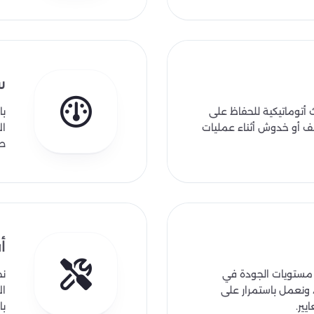
س
 أتوماتيكية للحفاظ على
با
ف أو خدوش أثناء عمليات
ال
طو
أ
ى مستويات الجودة في
نح
 ونعمل باستمرار على
ال
يير.
با