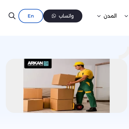
المدن
واتساب
En