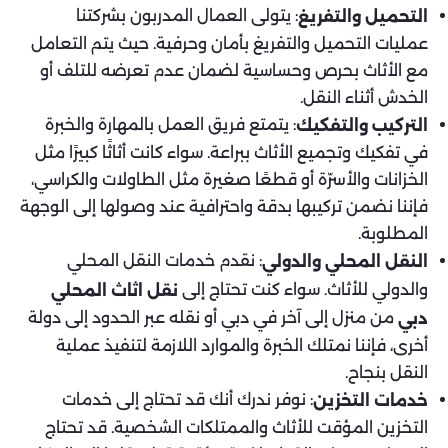
: يتولى العمال المدربون بشركتنا
التحميل والتفريغ
عمليات التحميل والتفريغ بأمان وحرفية. حيث يتم التعامل
مع الأثاث بحرص وحساسية لضمان عدم تعرضه للتلف أو
الخدش أثناء النقل.
: يتمتع فريق العمل بالمهارة والخبرة
التركيب والتفكيك
في تفكيك وتجميع الأثاث ببراعة. سواء كانت أثاثًا كبيرًا مثل
الخزانات والأسرّة أو قطعًا صغيرة مثل الطاولات والكراسي،
فإننا نضمن تركيبها بدقة واحترافية عند وصولها إلى الوجهة
المطلوبة.
: نقدم خدمات النقل المحلي
النقل المحلي والدولي
والدولي للأثاث. سواء كنت تحتاج إلى
نقل اثاث المحلي
من منزل إلى آخر في دبي أو نقله عبر الحدود إلى دولة
دبي
أخرى، فإننا نمتلك الخبرة والموارد اللازمة لتنفيذ عملية
النقل بنجاح.
: نوفر ندرك أنك قد تحتاج إلى خدمات
خدمات التخزين
التخزين المؤقت للأثاث والممتلكات الشخصية. قد تحتاج