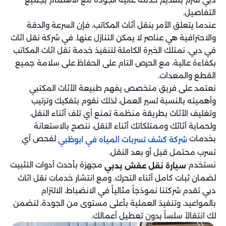
التفاصيل.
عندما يتعلق الأمر بنقل أثاث المكاتب، فإن السرعة والدقة
والاحترافية هي عناصر لا يمكن التنازل عنها. في شركة نقل اثاث
في دبي، نمتلك الخبرة الكاملة لتنفيذ خدمة نقل اثاث المكاتب
بكفاءة عالية، مع الحرص التام على الحفاظ على سلامة جميع
القطع والمعدات.
نعتمد على فريق متخصص يفهم طبيعة الأثاث المكتبي
وأهميته بالنسبة لسير العمل، لذلك نقوم بتفكيك وترتيب
وتغليف الأثاث بطريقة منظمة تمنع أي تلف أثناء النقل.
ولحماية أثاثك وممتلكاتك أثناء النقل، ننصح بالاستعانة
بخدمات
لفحص أي
شركة كشف تسربات المياه في ابوظبي
تسرب محتمل قبل أو بعد النقل.
نستخدم
مجهزة بأحدث أدوات التثبيت
سيارة نقل عفش بدبي
لضمان ثبات كامل أثناء التحرك. ومع انتشار خدمات نقل اثاث
دبي تقدم شركتنا نموذجاً مثالياً في الانضباط، الالتزام
بالمواعيد، وتنفيذ العملية بأعلى مستوى من الجودة، لنضمن
لك انتقالاً سلساً بدون تعطيل أعمالك.