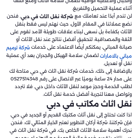
والحبال والأغطية الواقية لضمان سلامة الأثاث ومنع التلف
أثناء عملية التحميل والتفريغ.
لن تندم أبدًا عند تعاملك مع
. فنحن
شركة نقل اثاث في دبي
نضع عملائنا في المقام الأول، حيث نهتم ليس فقط بنقل
الأثاث بكفاءة بل نسعى لبناء علاقات طويلة الأمد تقوم على
الثقة والمصداقية. لتحقيق أفضل نتائج عند نقل الأثاث أو
صيانة المباني، يمكنكم أيضًا الاعتماد على خدمات
شركة ترميم
لضمان سلامة الهيكل والجدران بعد أي عملية
مباني بالامارات
نقل أو تعديل.
بالإضافة إلى ذلك، خدمات شركة نقل اثاث في دبي متاحة لك
على مدار 24 ساعة يوميًا عبر الاتصال على رقم 0527514348
لطلب الخدمة وحجز موعد لنقل الأثاث داخل دبي. فلا تتردد
وتواصل معنا لتجربة أفضل خدمة نقل أثاث.
نقل اثاث مكاتب في دبي
اذا كنت تحتاج إلى نقل أثاث مكتبك القديم أو الجديد في دبي،
فإن شركتنا، شركة أركان التطوير تعتبر الخيار المثالي لك. فنحن
ندرك أهمية سلامة الأثاث الخاص بك، في شركة نقل اثاث في
دبي نلتزم بتقديم خدمة عالية الجودة مع الاهتمام بجميع