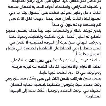
كل عامل نقل عفش لدينا مدرب على طرق الرفع الصحيحة،
والتغليف الاحترافي، واستخدام أدوات الحماية لضمان سلامة
الأثاث داخل وخارج الموقع. نعتمد على أسطول بيك اب دبي
المجهز لنقل الأثاث بأمان، مما يجعل مهمة
نقل اثاث دبي
تتم بسلاسة ودقة دون أي خطأ.
يتميز فريقنا بالالتزام والانضباط، حيث يبدأ عمله بفحص جميع
القطع، ثم اختيار أفضل طرق التفكيك والتغليف، وصولاً للنقل
والتركيب النهائي. نحن ندرك أن الجودة الحقيقية لا تكمن في
النقل فقط، بل في الحفاظ على التفاصيل الصغيرة التي تجعل
العميل مطمئناً.
لذلك نحرص على أن تكون خدمة
مبنية على
دبي نقل اثاث
الدقة، الاحترام، والاحترافية الكاملة، لتقدم لك تجربة مريحة
وموثوقة في كل مرة تعتمد فيها علينا.
يعمل فنين
بشكل متناسق وفي
شركات شحن اثاث فى دبى
وقت محدد. حيث يقومون بتخطيط للعملية بعناية لضمان
الانتهاء في الوقت المحدد وتوصيل الأثاث بدقة إلى الوجهة
المطلوبة.