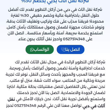
شركة نقل اثاث بدبي بخصم 30%
شركة نقل اثاث في دبي من أركان التطوير تقدم لك أفضل
حلول النقل باحترافية عالية وخصم حقيقي 30% لفترة
محدودة! فريقنا مدرّب على فك وتركيب وتغليف الأثاث بدقة،
ونوفر شاحنات مجهزة لضمان وصول ممتلكاتك بأمان كامل.
استمتع بخدمة سريعة، آمنة، وبأسعار منافسة… اتصل الآن
على 0527514348 واحجز نقل أثاثك بدون عناء.
اتصل بنا
الواتساب
شركة أركان التطوير الرائدة في مجال نقل الأثاث تقدم لك
خدمات احترافية وآمنة تضمن وصول أغراضك بأمان وسرعة.
مع فريقنا المدرب والمجهز بأحدث وسائل النقل، نوفر لك تجربة
مريحة وخالية من المتاعب. سواء كانت شقة، منزل أو مكتب،
نحن نعتني بكل التفاصيل لتصل مقتنياتك بحالة مثالية. اخترنا
لضمان الجودة والاعتمادية. اتصل بنا الآن لحجز خدمتك
واستمتع بأفضل تجربة نقل أثاث. نحن خيارك الأمثل في
نقل
تواصل معنا الان علي الرقم 0527514348 لحجز
أثاث في دبي