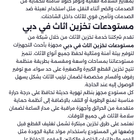
بمعايير السلامة العالية ونوفر حلولًا شاملة للحماية من
الصدمات والضرر أثناء النقل. مثل استخدام تعبئة ضد
الصدمات وتأمين قوي للأثاث داخل الشاحنات.
مستودعات تخزين اثاث في دبي
تقدم شركتنا خدمة تخزين الأثاث من خلال شبكة من
مجهزة بأحدث التجهيزات
مستودعات تخزين اثاث في دبي
لتوفير بيئة آمنة ومثالية لحفظ جميع أنواع الأثاث. تتميز
مستودعاتنا بمساحات واسعة ومقسمة بطريقة منظمة
تتيح تخزين القطع الكبيرة والصغيرة على حد سواء، مع توفير
رفوف وأقسام مخصصة لضمان ترتيب الأثاث بشكل يسهل
الوصول إليه عند الحاجة.
كل مستودع مجهز بنظم تهوية حديثة تحافظ على درجة حرارة
مناسبة تمنع الرطوبة أو التلف، بالإضافة إلى أنظمة حماية
متقدمة من الحرائق وأجهزة مراقبة على مدار الساعة لضمان
سلامة الأثاث في جميع الأوقات.
نعتمد على طرق تخزين مبتكرة تشمل تغليف القطع قبل
وضعها في المستودع باستخدام مواد عالية الجودة مثل
الفوم والبطانيات الخاصة، والكراتين المقوى للحفاظ على