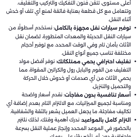
أعلى مستوى، تتقن فنون التفكيك والتركيب والتغليف،
وتتعامل مع كل قطعة بعناية فائقة لمنع أي تلف أو خدش
أثناء النقل.
: نستخدم أسطولًا من
توفير سيارات نقل مجهزة بالكامل
سيارات النقل الحديثة والمعدات المتطورة، لضمان نقل
الأثاث بأمان تام وفي الوقت المحدد، مع توفير أحجام
مختلفة تناسب جميع أنواع النقل.
: نوفر أفضل مواد
تغليف احترافي يحمي ممتلكاتك
التغليف من الفوم والبابل رول والكراتين المقواة، مما
يحمي الأثاث من أي صدمات أو خدوش خلال الحركة
والتحميل والتنزيل.
: نقدم أسعار واضحة
أسعار تنافسية بدون مفاجآت
ومناسبة لجميع الميزانيات، مع الالتزام التام بعدم إضافة أي
تكاليف مفاجئة، ما يجعل العميل يشعر بالثقة والشفافية.
: ندرك أهمية وقتك، لذلك نلتزم
التزام كامل بالمواعيد
بالحضور في الموعد المحدد وإنجاز عملية النقل بسرعة
واحترافية دون أي تأخير يؤثر على يومك.