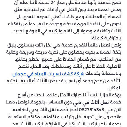
تتميز خدمتنا بأنها متاحة على مدار 24 ساعة، لأننا نعلم أن
بعض العملاء يحتاجون النقل في أوقات غير اعتيادية مثل
المساء أو العطلات. ومع ذلك، لا تعني السرعة التسرع، بل
نحرص على تنفيذ المهمة بدقة وجودة عالية، بدءاً من تفكيك
الأثاث وتغليفه، وصولاً إلى نقله وتركيبه في الموقع الجديد
باحترافية كاملة.
ونحن نعمل دائماً لتقديم خدمة دبي نقل اثاث بمستوى يليق
بثقة العملاء، بحيث يحصلون على تجربة مريحة وسريعة وخالية
من المتاعب، مع ضمان الحفاظ على جميع القطع بحالتها
الأصلية. للحفاظ على أثاثك وممتلكاتك بعد النقل، ننصح
بالاستعانة بخدمات
شركة كشف تسربات المياه في عجمان
للتأكد من عدم وجود أي تسرب قد يضر بالأثاث أو البنية التحتية
للمكان.
بهذه المزايا نثبت أننا خيارك الأمثل عندما تبحث عن أسرع
خدمة
دون المساس بالجودة. تواصل معنا
نقل أثاث في دبي
الآن علي 0527514348 لحجز خدمة نقل اثاث بدبي احترافية.
وللحصول على تجربة نقل وتركيب متكاملة، يمكنكم الاستعانة
بخدمات نجار تركيب اثاث ايكيا في الشارقة لتركيب الأثاث بعد