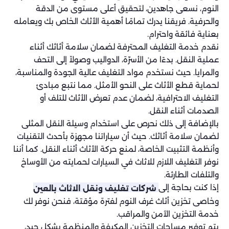
النوم، نسعى جاهدين، لتحقيق أعلى مستوى من الدقة
والحرفية. فريقنا يدرك تمامًا أهمية الأثاث الخاص بك ويعامله
بعناية فائقة واحترام.
نقدم خدمة التغليف المحترفة لضمان سلامة أثاثك أثناء
عملية النقل. بدءًا من الأسرّة، الدواليب وصولاً إلى التحف
والمرايا. حيث نستخدم مواد التغليف عالية الجودة والمناسبة،
لحماية قطع الأثاث على النحو الأمثل. مما نتبع مبادئ
التغليف الاحترافية، لضمان عدم تعرض الأثاث للتلف أو
الصدمات أثناء النقل.
بالإضافة إلى ذلك نحرص على استخدام وسيلة النقل المثلى
لضمان سلامة أثاثك. حيث أن سياراتنا مجهزة بأحدث التقنيات
وأنظمة التثبيت الخاصة، لمنع حركة الأثاث أثناء النقل. كما أننا
نوفر التغليف اللازم للاثاث في السيارات لحمايته من الأوساخ
والتلفات الطارئة.
إذا كنت بحاجة إلى
شركات تغليف ونقل الاثاث بالعين
وخاصى تخزين أثاث غرف النوم لفترة مؤقتة، فنحن نوفر لك
خدمة التخزين الآمن والمراقب.
يتم توفير مساحات التخزين المكيفة والمنظمة بشكل جيد،