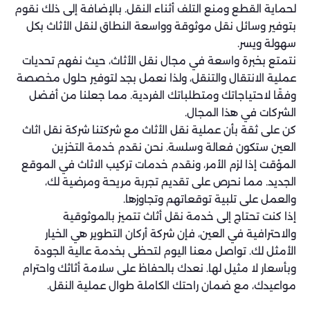
لحماية القطع ومنع التلف أثناء النقل. بالإضافة إلى ذلك نقوم
بتوفير وسائل نقل موثوقة وواسعة النطاق لنقل الأثاث بكل
سهولة ويسر.
نتمتع بخبرة واسعة في مجال نقل الأثاث، حيث نفهم تحديات
عملية الانتقال والتنقل، ولذا نعمل بجد لتوفير حلول مخصصة
وفقًا لاحتياجاتك ومتطلباتك الفردية. مما جعلنا من أفضل
الشركات في هذا المجال.
كن على ثقة بأن عملية نقل الأثاث مع شركتنا شركة نقل اثاث
العين ستكون فعالة وسلسة. نحن نقدم خدمة التخزين
المؤقت إذا لزم الأمر، ونقدم خدمات تركيب الاثاث في الموقع
الجديد. مما نحرص على تقديم تجربة مريحة ومرضية لك،
والعمل على تلبية توقعاتهم وتجاوزها.
إذا كنت تحتاج إلى خدمة نقل أثاث تتميز بالموثوقية
والاحترافية في العين، فإن شركة أركان التطوير هي الخيار
الأمثل لك. تواصل معنا اليوم لتحظى بخدمة عالية الجودة
وبأسعار لا مثيل لها. نعدك بالحفاظ على سلامة أثاثك واحترام
مواعيدك، مع ضمان راحتك الكاملة طوال عملية النقل.