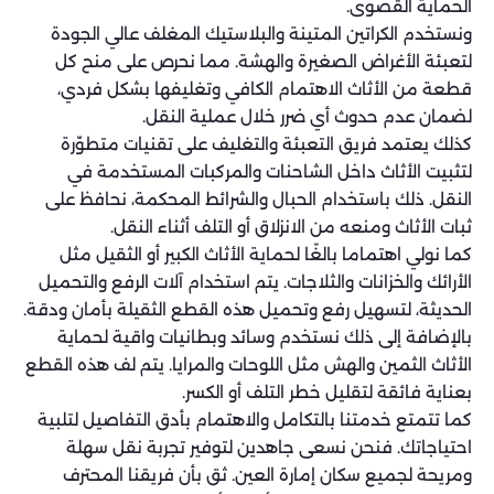
الحماية القصوى.
ونستخدم الكراتين المتينة والبلاستيك المغلف عالي الجودة
لتعبئة الأغراض الصغيرة والهشة. مما نحرص على منح كل
قطعة من الأثاث الاهتمام الكافي وتغليفها بشكل فردي،
لضمان عدم حدوث أي ضرر خلال عملية النقل.
كذلك يعتمد فريق التعبئة والتغليف على تقنيات متطوّرة
لتثبيت الأثاث داخل الشاحنات والمركبات المستخدمة في
النقل. ذلك باستخدام الحبال والشرائط المحكمة، نحافظ على
ثبات الأثاث ومنعه من الانزلاق أو التلف أثناء النقل.
كما نولي اهتماما بالغًا لحماية الأثاث الكبير أو الثقيل مثل
الأرائك والخزانات والثلاجات. يتم استخدام آلات الرفع والتحميل
الحديثة، لتسهيل رفع وتحميل هذه القطع الثقيلة بأمان ودقة.
بالإضافة إلى ذلك نستخدم وسائد وبطانيات واقية لحماية
الأثاث الثمين والهش مثل اللوحات والمرايا. يتم لف هذه القطع
بعناية فائقة لتقليل خطر التلف أو الكسر.
كما تتمتع خدمتنا بالتكامل والاهتمام بأدق التفاصيل لتلبية
احتياجاتك. فنحن نسعى جاهدين لتوفير تجربة نقل سهلة
ومريحة لجميع سكان إمارة العين. ثق بأن فريقنا المحترف