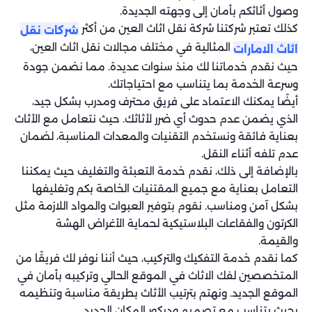
وصول أثاثكم بأمان إلى وجهته الجديدة.
كذلك تعتبر شركتنا شركة نقل اثاث العين من أكثر
شركات نقل
المثالية في مختلف مجالات نقل اثاث العين،
اثاث الامارات
حيث نقدم خدماتنا لك منذ سنوات عديدة. مما نضمن جودة
وسرعة الخدمة بما يتناسب مع احتياجاتك.
أيضًا يمكنك الاعتماد على فريق محترف ومدرب بشكل جيد،
الذي يضمن عدم حدوث أي ضرر لأثاثك. حيث نتعامل مع الأثاث
بعناية فائقة ونستخدم التقنيات والمعدات المناسبة، لضمان
عدم تلفه أثناء النقل.
بالإضافة إلى ذلك، نقدم خدمة التعبئة والتغليف حيث يمكننا
التعامل بعناية مع جميع المقتنيات الخاصة بكم وتغليفها
بشكل آمن ومناسب. نقوم بتوفير العبوات والمواد اللازمة مثل
الكرتون والفقاعات البلاستيكية لحماية الأغراض الهشة
والقيمة.
كما نقدم خدمة التفكيك والتركيب، حيث أننا نوفر لك فريقًا من
المتخصصين لفك الاثاث في الموقع الحالي وتركيبه بأمان في
الموقع الجديد. ونهتم بترتيب الأثاث بطريقة مناسبة وتنظيمه
بحيث يتناسب مع تصميم وديكور المكان الجديد.