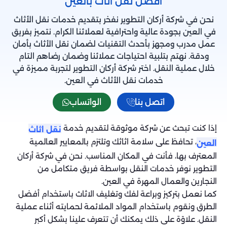
أفضل نقل اثاث بالعين
نحن في شركة أركان التطوير نفخر بتقديم خدمات نقل الأثاث
في العين بجودة عالية واحترافية لعملائنا الكرام. نتميز بفريق
عمل مدرب ومجهز بأحدث التقنيات لضمان نقل الأثاث بأمان
ودقة. نهتم بتلبية احتياجات عملائنا وضمان رضاهم التام
خلال عملية النقل. اختر شركة أركان التطوير لتجربة مميزة في
خدمات نقل الأثاث في العين.
اتصل بنا
الواتساب
إذا كنت تبحث عن شركة موثوقة لتقديم خدمة
نقل اثاث
، تحافظ على سلامة اثاثك وتلتزم بالمعايير العالمية
العين
المعترف بها، فأنت في المكان المناسب. نحن في شركة أركان
التطوير نوفر خدمات النقل بواسطة فريق متكامل من
النجارين والعمال المهرة في العين.
كما نعمل بتركيز وبراعة لفك وتغليف الاثاث باستخدام أفضل
الطرق ونقوم باستخدام المواد الملائمة لحمايته أثناء عملية
النقل. علاوًة على ذلك يمكنك أن تتعرف علينا بشكل أكبر