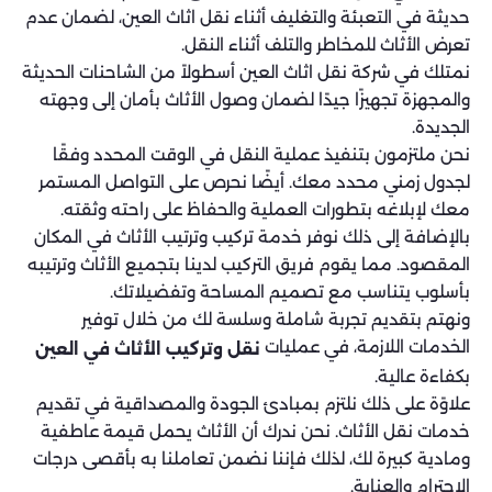
حديثة في التعبئة والتغليف أثناء نقل اثاث العين، لضمان عدم
تعرض الأثاث للمخاطر والتلف أثناء النقل.
نمتلك في شركة نقل اثاث العين أسطولاً من الشاحنات الحديثة
والمجهزة تجهيزًا جيدًا لضمان وصول الأثاث بأمان إلى وجهته
الجديدة.
نحن ملتزمون بتنفيذ عملية النقل في الوقت المحدد وفقًا
لجدول زمني محدد معك. أيضًا نحرص على التواصل المستمر
معك لإبلاغه بتطورات العملية والحفاظ على راحته وثقته.
بالإضافة إلى ذلك نوفر خدمة تركيب وترتيب الأثاث في المكان
المقصود. مما يقوم فريق التركيب لدينا بتجميع الأثاث وترتيبه
بأسلوب يتناسب مع تصميم المساحة وتفضيلاتك.
ونهتم بتقديم تجربة شاملة وسلسة لك من خلال توفير
الخدمات اللازمة، في عمليات
نقل وتركيب الأثاث في العين
بكفاءة عالية.
علاوًة على ذلك نلتزم بمبادئ الجودة والمصداقية في تقديم
خدمات نقل الأثاث. نحن ندرك أن الأثاث يحمل قيمة عاطفية
ومادية كبيرة لك، لذلك فإننا نضمن تعاملنا به بأقصى درجات
الاحترام والعناية.