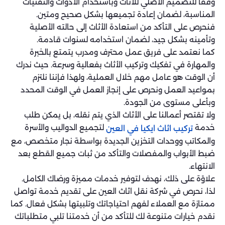
وفقًا للتصميم الأصلي للأثاث وباستخدام الأدوات والتقنيات
المناسبة، لضمان إعادة تجميعها بشكل صحيح ومتين.
فنحرص على التأكد من استعادة الأثاث إلى حالته الأصلية
وتأمينه بشكل جيد، لضمان استخدامه لسنوات قادمة.
كما نعتمد على فريق عمل محترف ومدرب يتمتع بالخبرة
والمهارة في تفكيك وتركيب الأثاث بفعالية وسرعة. حيث ندرك
أن الوقت هو عامل مهم خلال العملية، ولهذا فإننا نلتزم
بمواعيد العمل ونحرص على إنجاز العمل في الوقت المحدد
وبأعلى مستوى من الجودة.
ولا تقتصر أعمالنا على الأثاث الذي يتم نقله، بل يمكن طلب
خدمة
لتجميع الدواليب والأسرة
تركيب اثاث ايكيا في العين
والمكاتب ووحدات التخزين الجديدة بواسطة نجار متخصص، مع
ضبط الأبواب والمفصلات والتأكد من ثبات جميع القطع بعد
الانتهاء.
علاوًة على ذلك، نهدف لتوفير خدمات مميزة ورضاك الكامل.
لذا، نحرص في شركة نقل اثاث العين على تقديم خدمة تواصل
ممتازة مع العملاء لفهم احتياجاتك وتلبيتها بشكل فعال. كما
نقدم خيارات متنوعة لك للتأكد من أن خدمتنا تلبي متطلباتك