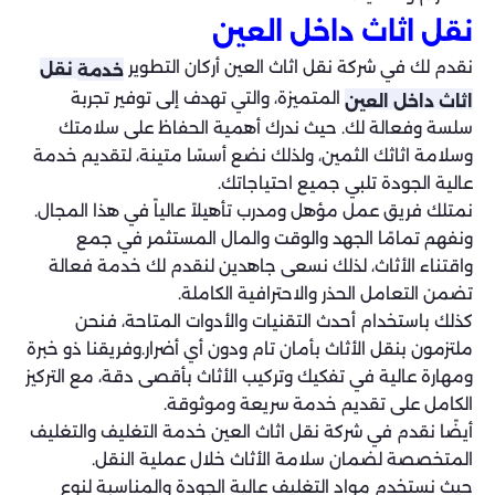
نقل اثاث داخل العين
نقدم لك في شركة نقل اثاث العين أركان التطوير
نقل
خدمة
المتميزة، والتي تهدف إلى توفير تجربة
اثاث داخل العين
سلسة وفعالة لك. حيث ندرك أهمية الحفاظ على سلامتك
وسلامة اثاثك الثمين، ولذلك نضع أسسًا متينة، لتقديم خدمة
عالية الجودة تلبي جميع احتياجاتك.
نمتلك فريق عمل مؤهل ومدرب تأهيلاً عالياً في هذا المجال.
ونفهم تمامًا الجهد والوقت والمال المستثمر في جمع
واقتناء الأثاث، لذلك نسعى جاهدين لنقدم لك خدمة فعالة
تضمن التعامل الحذر والاحترافية الكاملة.
كذلك باستخدام أحدث التقنيات والأدوات المتاحة، فنحن
ملتزمون بنقل الأثاث بأمان تام ودون أي أضرار.وفريقنا ذو خبرة
ومهارة عالية في تفكيك وتركيب الأثاث بأقصى دقة، مع التركيز
الكامل على تقديم خدمة سريعة وموثوقة.
أيضًا نقدم في شركة نقل اثاث العين خدمة التغليف والتغليف
المتخصصة لضمان سلامة الأثاث خلال عملية النقل.
حيث نستخدم مواد التغليف عالية الجودة والمناسبة لنوع