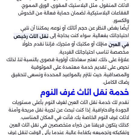
الاثاث المنقول، مثل البلاستيك المقوى، الورق المموج،
الفقاعات البلاستيكية، لضمان حماية فعالة من الخدوش
والكسور.
أيضًا بغض النظر عن حجم أثاثك أو نوعه، يمكننا أن نلبي
احتياجاتك بفعالية. سواء كنت بحاجة إلى
نقل اثاث رخيص
منزلك أو مكتبك أو متجرك، فإننا نقدم حلولًا
في العين
مخصصة تناسب احتياجاتك الفردية.
علاوًة على ذلك، تعتبر سعادتك أولوية قصوى بالنسبة لنا، لذلك
نحرص على تقديم خدمة معتمدة على الموثوقية
والمصداقية. حيث نلتزم بالمواعيد المحددة ونسعى لتحقيق
رضاك الكامل.
خدمة نقل اثاث غرف النوم
نقدم لك خدمة نقل اثاث العين لغرف النوم بأعلى مستويات
الجودة والاحترافية. إذا كنت تبحث عن تجربة نقل مريحة وآمنة
لاثاث غرف النوم الخاصة بك، فأنت في المكان المناسب.
كذلك يتكون فريقنا من خبراء متخصصين في نقل اثاث العين
وتفكيكه وتجميعه بكفاءة عالية. عندما يأتي الوقت لنقل غرف