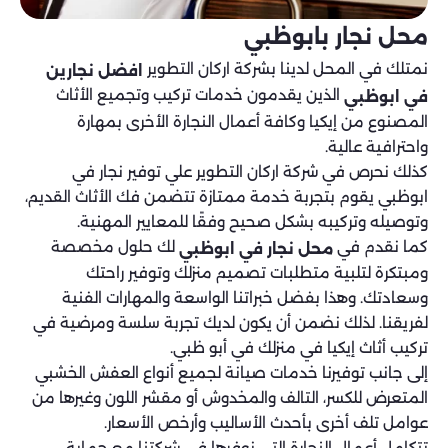
محل نجار بابوظبي
نمتلك في المحل لدينا بشركة اركان التطوير
افضل نجارين
الذين يقدمون خدمات تركيب وتجميع الأثاث
في ابوظبي
المصنوع من إيكيا وكافة أعمال النجارة الأخرى بمهارة
واحترافية عالية.
كذلك نحرص في شركة اركان التطوير علي توفير نجار في
ابوظبي يقوم بتجربة خدمة ممتازة تتضمن فك الأثاث القديم،
وتوصيله وتركيبه بشكل صحيح وفقًا للمعايير المهنية.
كما نقدم في
لك حلول مخصصة
محل نجار في ابوظبي
ومبتكرة لتلبية متطلبات تصميم منزلك وتوفير راحتك
وسعادتك. وهذا بفضل خبراتنا الواسعة والمهارات الفنية
لفريقنا. لذلك نضمن أن يكون لديك تجربة سلسة ومرضية في
تركيب أثاث إيكيا في منزلك في أبو ظبي.
إلى جانب توفيرنا خدمات صيانة لجميع أنواع العفش الخشبي
المتعرض للكسر، التالف والمخدوش أو مقشر اللون وغيرها من
عوامل تلف أخرى بأحدث الأساليب وأرخص الأسعار.
تتكامل أعمال النجارة التي نوفرها في شركتنا مع حماية