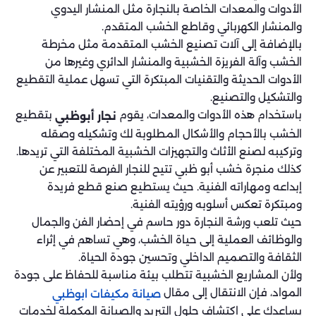
الأدوات والمعدات الخاصة بالنجارة مثل المنشار اليدوي
والمنشار الكهربائي وقاطع الخشب المتقدم.
بالإضافة إلى آلات تصنيع الخشب المتقدمة مثل مخرطة
الخشب وآلة الفريزة الخشبية والمنشار الدائري وغيرها من
الأدوات الحديثة والتقنيات المبتكرة التي تسهل عملية التقطيع
والتشكيل والتصنيع.
باستخدام هذه الأدوات والمعدات، يقوم
بتقطيع
نجار أبوظبي
الخشب بالأحجام والأشكال المطلوبة لك وتشكيله وصقله
وتركيبه لصنع الأثاث والتجهيزات الخشبية المختلفة التي تريدها.
كذلك منجرة خشب أبو ظبي تتيح للنجار الفرصة للتعبير عن
إبداعه ومهاراته الفنية. حيث يستطيع صنع قطع فريدة
ومبتكرة تعكس أسلوبه ورؤيته الفنية.
حيث تلعب ورشة النجارة دور حاسم في إحضار الفن والجمال
والوظائف العملية إلى حياة الخشب، وهي تساهم في إثراء
الثقافة والتصميم الداخلي وتحسين جودة الحياة.
ولأن المشاريع الخشبية تتطلب بيئة مناسبة للحفاظ على جودة
المواد، فإن الانتقال إلى مقال
صيانة مكيفات ابوظبي
يساعدك على اكتشاف حلول التبريد والصيانة المكملة لخدمات