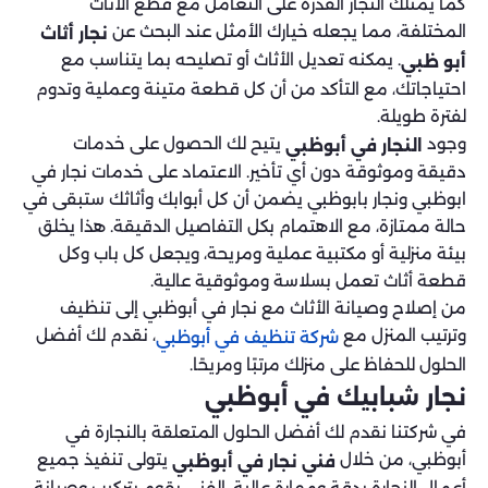
كما يمتلك النجار القدرة على التعامل مع قطع الأثاث
المختلفة، مما يجعله خيارك الأمثل عند البحث عن
نجار أثاث
. يمكنه تعديل الأثاث أو تصليحه بما يتناسب مع
أبو ظبي
احتياجاتك، مع التأكد من أن كل قطعة متينة وعملية وتدوم
لفترة طويلة.
وجود
يتيح لك الحصول على خدمات
النجار في أبوظبي
دقيقة وموثوقة دون أي تأخير. الاعتماد على خدمات نجار في
ابوظبي ونجار بابوظبي يضمن أن كل أبوابك وأثاثك ستبقى في
حالة ممتازة، مع الاهتمام بكل التفاصيل الدقيقة. هذا يخلق
بيئة منزلية أو مكتبية عملية ومريحة، ويجعل كل باب وكل
قطعة أثاث تعمل بسلاسة وموثوقية عالية.
من إصلاح وصيانة الأثاث مع نجار في أبوظبي إلى تنظيف
وترتيب المنزل مع
، نقدم لك أفضل
شركة تنظيف في أبوظبي
الحلول للحفاظ على منزلك مرتبًا ومريحًا.
نجار شبابيك في أبوظبي
في شركتنا نقدم لك أفضل الحلول المتعلقة بالنجارة في
أبوظبي، من خلال
يتولى تنفيذ جميع
فني نجار في أبوظبي
أعمال النجارة بدقة ومهارة عالية. الفني يقوم بتركيب وصيانة