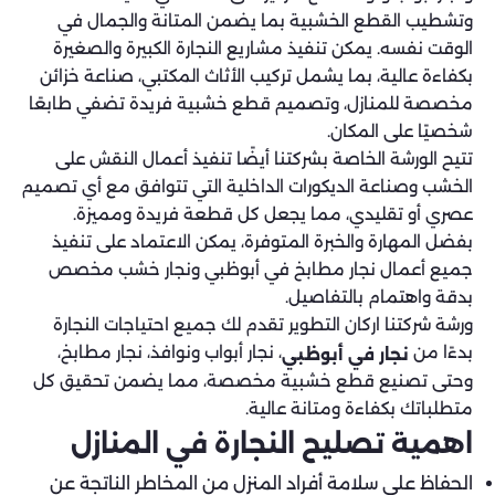
وتشطيب القطع الخشبية بما يضمن المتانة والجمال في
الوقت نفسه. يمكن تنفيذ مشاريع النجارة الكبيرة والصغيرة
بكفاءة عالية، بما يشمل تركيب الأثاث المكتبي، صناعة خزائن
مخصصة للمنازل، وتصميم قطع خشبية فريدة تضفي طابعًا
شخصيًا على المكان.
تتيح الورشة الخاصة بشركتنا أيضًا تنفيذ أعمال النقش على
الخشب وصناعة الديكورات الداخلية التي تتوافق مع أي تصميم
عصري أو تقليدي، مما يجعل كل قطعة فريدة ومميزة.
بفضل المهارة والخبرة المتوفرة، يمكن الاعتماد على تنفيذ
جميع أعمال نجار مطابخ في أبوظبي ونجار خشب مخصص
بدقة واهتمام بالتفاصيل.
ورشة شركتنا اركان التطوير تقدم لك جميع احتياجات النجارة
بدءًا من
، نجار أبواب ونوافذ، نجار مطابخ،
نجار في أبوظبي
وحتى تصنيع قطع خشبية مخصصة، مما يضمن تحقيق كل
متطلباتك بكفاءة ومتانة عالية.
اهمية تصليح النجارة في المنازل
الحفاظ على سلامة أفراد المنزل من المخاطر الناتجة عن