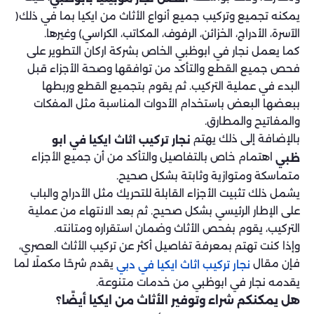
يمكنه تجميع وتركيب جميع أنواع الأثاث من ايكيا بما في ذلك(
الآسرة، الأدراج، الخزائن، الرفوف، المكاتب، الكراسي) وغيرها.
كما يعمل نجار في ابوظبي الخاص بشركة اركان التطوير على
فحص جميع القطع والتأكد من توافقها وصحة الأجزاء قبل
البدء في عملية التركيب. ثم يقوم بتجميع القطع وربطها
ببعضها البعض باستخدام الأدوات المناسبة مثل المفكات
والمفاتيح والمطارق.
بالإضافة إلى ذلك يهتم
نجار تركيب اثاث ايكيا في ابو
اهتمام خاص بالتفاصيل والتأكد من أن جميع الأجزاء
ظبي
متماسكة ومتوازية وثابتة بشكل صحيح.
يشمل ذلك تثبيت الأجزاء القابلة للتحريك مثل الأدراج والباب
على الإطار الرئيسي بشكل صحيح. ثم بعد الانتهاء من عملية
التركيب، يقوم بفحص الأثاث وضمان استقراره ومتانته.
وإذا كنت تهتم بمعرفة تفاصيل أكثر عن تركيب الأثاث العصري،
فإن مقال
يقدم شرحًا مكملًا لما
نجار تركيب اثاث ايكيا في دبي
يقدمه نجار في ابوظبي من خدمات متنوعة.
هل يمكنكم شراء وتوفير الأثاث من ايكيا أيضًا؟