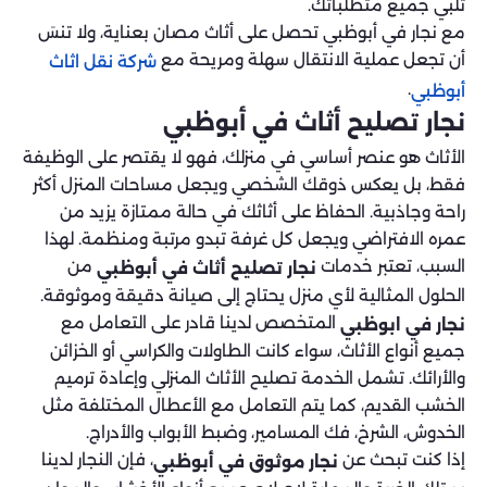
تلبي جميع متطلباتك.
مع نجار في أبوظبي تحصل على أثاث مصان بعناية، ولا تنسَ
أن تجعل عملية الانتقال سهلة ومريحة مع
شركة نقل اثاث
.
أبوظبي
نجار تصليح أثاث في أبوظبي
الأثاث هو عنصر أساسي في منزلك، فهو لا يقتصر على الوظيفة
فقط، بل يعكس ذوقك الشخصي ويجعل مساحات المنزل أكثر
راحة وجاذبية. الحفاظ على أثاثك في حالة ممتازة يزيد من
عمره الافتراضي ويجعل كل غرفة تبدو مرتبة ومنظمة. لهذا
السبب، تعتبر خدمات
من
نجار تصليح أثاث في أبوظبي
الحلول المثالية لأي منزل يحتاج إلى صيانة دقيقة وموثوقة.
المتخصص لدينا قادر على التعامل مع
نجار في ابوظبي
جميع أنواع الأثاث، سواء كانت الطاولات والكراسي أو الخزائن
والأرائك. تشمل الخدمة تصليح الأثاث المنزلي وإعادة ترميم
الخشب القديم، كما يتم التعامل مع الأعطال المختلفة مثل
الخدوش، الشرخ، فك المسامير، وضبط الأبواب والأدراج.
إذا كنت تبحث عن
، فإن النجار لدينا
نجار موثوق في أبوظبي