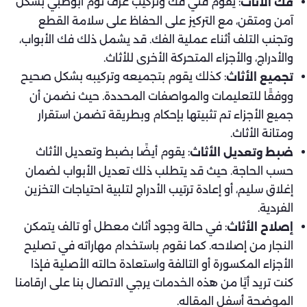
: يقوم فني فك وتركيب غرف نوم ابوظبي بشكل
فك الأثاث
آمن ومتقن، مع التركيز على الحفاظ على سلامة القطع
وتجنب التلف أثناء عملية الفك. قد يشمل ذلك فك الأبواب،
والأدراج، والأجزاء المتحركة الأخرى للأثاث.
: كذلك يقوم بتجميعه وتركيبه بشكل صحيح
تجميع الأثاث
ووفقًا للتعليمات والمواصفات المحددة. حيث نضمن أن
جميع الأجزاء تم تثبيتها بإحكام وبطريقة تضمن استقرار
ومتانة الأثاث.
: يقوم أيضًا بضبط وتعديل الأثاث
ضبط وتعديل الأثاث
حسب الحاجة. حيث قد يتطلب ذلك تعديل الأبواب لضمان
إغلاق سليم، أو إعادة ترتيب الأدراج لتلبية احتياجات التخزين
الفردية.
: في حالة وجود أثاث معطل أو تالف يتمكن
إصلاح الأثاث
النجار من إصلاحه. كما نقوم باستخدام مهاراته في تصليح
الأجزاء المكسورة أو التالفة واستعادة حالته الأصلية فإذا
كنت تريد أيًا من هذه الخدمات يرجي الاتصال بنا على ارقامنا
الموضحة أسفل المقاله.