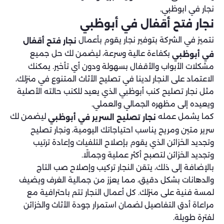
نجار في ابوظبي.
نجار فتح أقفال في أبوظبي
نتميز في الشركة بتوفير نجار يقوم بأعمال
نجار فتح أقفال
بكفاءة عالية وسرعة، ليضمن لك حل جميع
في أبوظبي
مشكلات الأبواب والأقفال بسهولة ودون أي تأخير. يمكنك
الاعتماد على النجار لدينا في تصليح الأثاث المتنوع في منزلك،
مثل نجار تصليح كنب أبوظبي الذي يعيد للكنب حالته الأصلية
ويعيده إلى مظهره الجمالي والعملي.
كما يشمل عمله
ليضمن لك
نجار تصليح السرير في أبوظبي
سرير متين ومريح يناسب احتياجاتك اليومية، ونجار تصليح
وتجديد الخزائن الذي يقوم بإصلاح التلفيات وإعادة ترتيب
وتجديد الخزائن لتصبح أكثر عملية وجمالًا.
بالإضافة إلى ذلك، يتقن النجار تركيب وإصلاح صب التاج
والدهانات بشكل دقيق، مما يعزز من جمالية الغرف ويضيف
لمسة فنية على منزلك. كل أعمال النجار تتم باحترافية مع
مراعاة أدق التفاصيل لضمان استمرار جودة الأثاث والخزائن
لفترة طويلة.