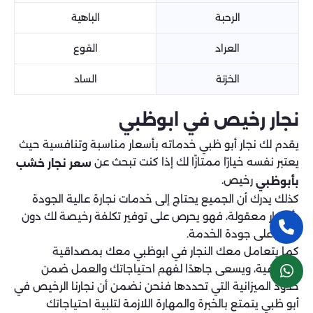
الرحبة
الباهية
العراد
القوع
الخزنة
الساد
نجار رخيص في ابوظبي
يقدم لك نجار أبو ظبي خدماته بأسعار مناسبة وتنافسية حيث
يعتبر نفسه خيارًا ممتازًا لك إذا كنت تبحث عن
سعر نجار خشب
رخيص.
بأبوظبي
كذلك يدرك أن الجميع يحتاج إلى خدمات نجارة عالية الجودة
بأسعار معقولة، فهو يحرص على توفير تكلفة رخيصة لك دون
التأثير على جودة الخدمة.
كما يتعامل معك النجار في ابوظبي معك بمصداقية
واحترافية، ويسعى جاهدًا لفهم احتياجاتك والعمل ضمن
حدود الميزانية التي تحددها فنحن نضمن أن نجارنا الرخيص في
أبو ظبي يتمتع بالخبرة والمهارة اللازمة لتلبية احتياجاتك