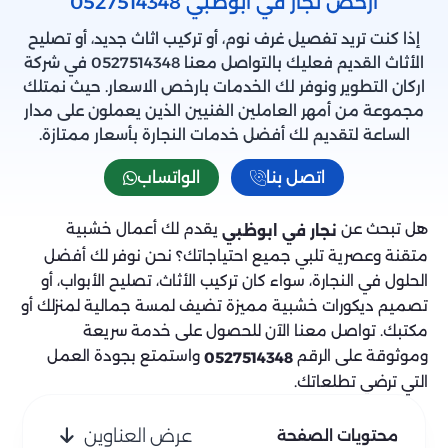
ارخص نجار في ابوظبي 0527514348
إذا كنت تريد تفصيل غرف نوم، أو تركيب اثاث جديد، أو تصليح
الأثاث القديم فعليك بالتواصل معنا 0527514348 في شركة
اركان التطوير ونوفر لك الخدمات بارخص الاسعار. حيث نمتلك
مجموعة من أمهر العاملين الفنيين الذين يعملون على مدار
الساعة لتقديم لك أفضل خدمات النجارة بأسعار ممتازة.
اتصل بنا
الواتساب
هل تبحث عن
يقدم لك أعمال خشبية
نجار في ابوظبي
متقنة وعصرية تلبي جميع احتياجاتك؟ نحن نوفر لك أفضل
الحلول في النجارة، سواء كان تركيب الأثاث، تصليح الأبواب، أو
تصميم ديكورات خشبية مميزة تضيف لمسة جمالية لمنزلك أو
مكتبك. تواصل معنا الآن للحصول على خدمة سريعة
وموثوقة على الرقم
واستمتع بجودة العمل
0527514348
التي ترضي تطلعاتك.
عرض العناوين
محتويات الصفحة