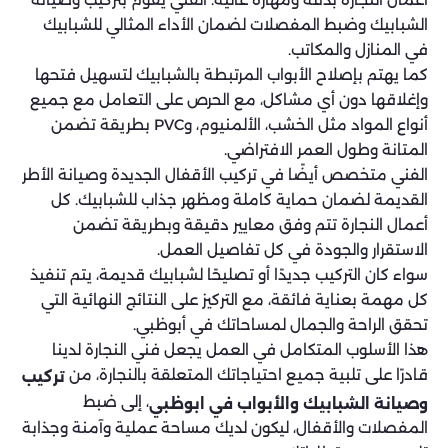
الشبابيك وضبط المفصلات لضمان الأداء المثالي للشبابيك
في المنازل والمكاتب.
كما يهتم بإصلاح الأبواب المرتبطة بالشبابيك لتسهيل فتحها
وإغلاقها دون أي مشاكل، مع الحرص على التعامل مع جميع
أنواع المواد مثل الخشب، الألمنيوم، وPVC بطريقة تضمن
المتانة وطول العمر الافتراضي.
الفني متخصص أيضًا في تركيب الأقفال الجديدة وصيانة الأطر
القديمة لضمان حماية كاملة ومظهر جذاب للشبابيك. كل
أعمال النجارة تتم وفق معايير دقيقة وبطريقة تضمن
الاستقرار والجودة في كل تفاصيل العمل.
سواء كان التركيب جديدًا أو تصليحًا لشبابيك قديمة، يتم تنفيذ
كل مهمة بعناية فائقة، مع التركيز على النتائج النهائية التي
تحقق الراحة والجمال لمساحاتك في أبوظبي.
هذا الأسلوب المتكامل في العمل يجعل فني النجارة لدينا
قادرًا على تلبية جميع احتياجاتك المتعلقة بالنجارة، من
تركيب
، إلى ضبط
وصيانة الشبابيك والأبواب في ابوظبي
المفصلات والأقفال، ليكون لديك مساحة عملية وآمنة وجذابة