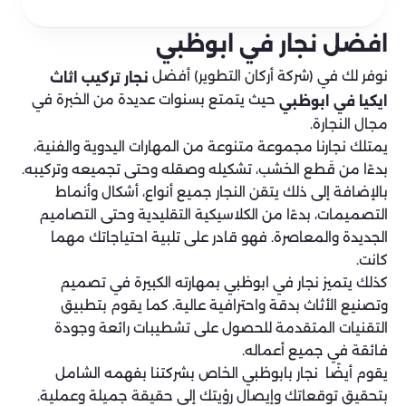
افضل نجار في ابوظبي
نوفر لك في (شركة أركان التطوير) أفضل
نجار تركيب اثاث
حيث يتمتع بسنوات عديدة من الخبرة في
ايكيا في ابوظبي
مجال النجارة.
يمتلك نجارنا مجموعة متنوعة من المهارات اليدوية والفنية،
بدءًا من قَطع الخشب، تشكيله وصقله وحتى تجميعه وتركيبه.
بالإضافة إلى ذلك يتقن النجار جميع أنواع، أشكال وأنماط
التصميمات، بدءًا من الكلاسيكية التقليدية وحتى التصاميم
الجديدة والمعاصرة. فهو قادر على تلبية احتياجاتك مهما
كانت.
كذلك يتميز نجار في ابوظبي بمهارته الكبيرة في تصميم
وتصنيع الأثاث بدقة واحترافية عالية. كما يقوم بتطبيق
التقنيات المتقدمة للحصول على تشطيبات رائعة وجودة
فائقة في جميع أعماله.
يقوم أيضًا نجار بابوظبي الخاص بشركتنا بفهمه الشامل
بتحقيق توقعاتك وإيصال رؤيتك إلى حقيقة جميلة وعملية.