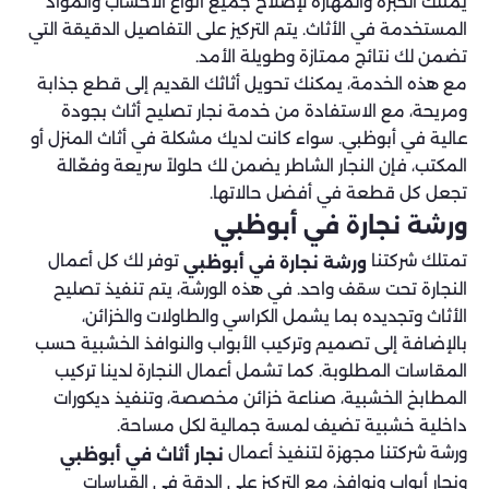
يمتلك الخبرة والمهارة لإصلاح جميع أنواع الأخشاب والمواد
المستخدمة في الأثاث. يتم التركيز على التفاصيل الدقيقة التي
تضمن لك نتائج ممتازة وطويلة الأمد.
مع هذه الخدمة، يمكنك تحويل أثاثك القديم إلى قطع جذابة
ومريحة، مع الاستفادة من خدمة نجار تصليح أثاث بجودة
عالية في أبوظبي. سواء كانت لديك مشكلة في أثاث المنزل أو
المكتب، فإن النجار الشاطر يضمن لك حلولاً سريعة وفعّالة
تجعل كل قطعة في أفضل حالاتها.
ورشة نجارة في أبوظبي
تمتلك شركتنا
توفر لك كل أعمال
ورشة نجارة في أبوظبي
النجارة تحت سقف واحد. في هذه الورشة، يتم تنفيذ تصليح
الأثاث وتجديده بما يشمل الكراسي والطاولات والخزائن،
بالإضافة إلى تصميم وتركيب الأبواب والنوافذ الخشبية حسب
المقاسات المطلوبة. كما تشمل أعمال النجارة لدينا تركيب
المطابخ الخشبية، صناعة خزائن مخصصة، وتنفيذ ديكورات
داخلية خشبية تضيف لمسة جمالية لكل مساحة.
ورشة شركتنا مجهزة لتنفيذ أعمال
نجار أثاث في أبوظبي
ونجار أبواب ونوافذ، مع التركيز على الدقة في القياسات